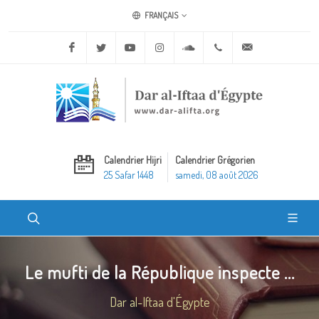
FRANÇAIS
Facebook
Twitter
Youtube
Instagram
Soundcloud
+20 2 25970400
ask@dar-alifta.o
Calendrier Hijri
Calendrier Grégorien
25 Safar 1448
samedi, 08 août 2026
Le mufti de la République inspecte ...
Dar al-Iftaa d'Égypte