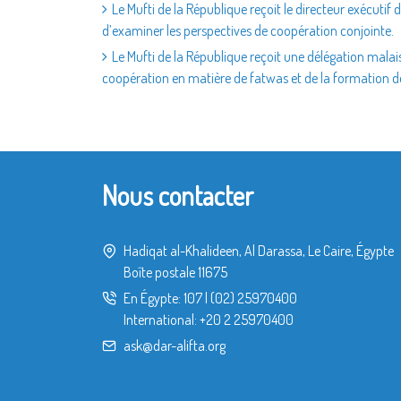
Le Mufti de la République reçoit le directeur exécutif
d’examiner les perspectives de coopération conjointe.
Le Mufti de la République reçoit une délégation mala
coopération en matière de fatwas et de la formation d
Nous contacter
Hadiqat al-Khalideen, Al Darassa, Le Caire, Égypte
Boîte postale 11675
En Égypte:
107
|
(02) 25970400
International:
+20 2 25970400
ask@dar-alifta.org