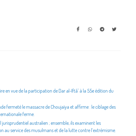
e en vue de la participation de Dar al-Iftâ' à la 55e édition du
de fermeté le massacre de Choujaïya et affirme : le ciblage des
ternationale ferme.
l jurisprudentiel australien ; ensemble, ils examinent les
ion au service des musulmans et de la lutte contre l’extrémisme.