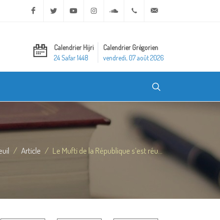
Facebook
Twitter
Youtube
Instagram
Soundcloud
+20 2 25970400
ask@dar-alifta.org
Calendrier Hijri
Calendrier Grégorien
24 Safar 1448
vendredi, 07 août 2026
uil
Article
Le Mufti de la République s’est réu...