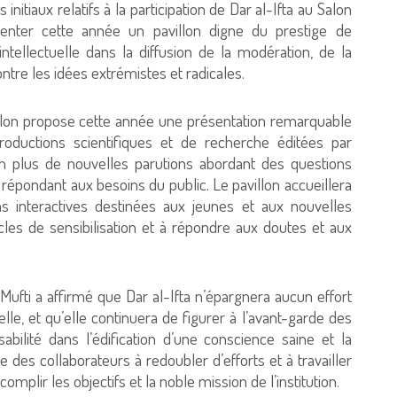
nitiaux relatifs à la participation de Dar al-Ifta au Salon
ésenter cette année un pavillon digne du prestige de
t intellectuelle dans la diffusion de la modération, de la
 contre les idées extrémistes et radicales.
 salon propose cette année une présentation remarquable
oductions scientifiques et de recherche éditées par
 en plus de nouvelles parutions abordant des questions
t répondant aux besoins du public. Le pavillon accueillera
ns interactives destinées aux jeunes et aux nouvelles
rcles de sensibilisation et à répondre aux doutes et aux
ufti a affirmé que Dar al-Ifta n’épargnera aucun effort
lle, et qu’elle continuera de figurer à l’avant-garde des
abilité dans l’édification d’une conscience saine et la
le des collaborateurs à redoubler d’efforts et à travailler
omplir les objectifs et la noble mission de l’institution.