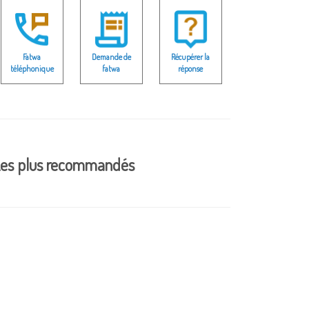
Fatwa
Demande de
Récupérer la
téléphonique
fatwa
réponse
es plus recommandés