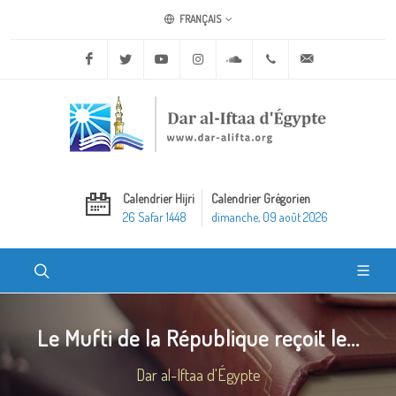
FRANÇAIS
Facebook
Twitter
Youtube
Instagram
Soundcloud
+20 2 25970400
ask@dar-alifta.o
Calendrier Hijri
Calendrier Grégorien
26 Safar 1448
dimanche, 09 août 2026
Le Mufti de la République reçoit le...
Dar al-Iftaa d'Égypte