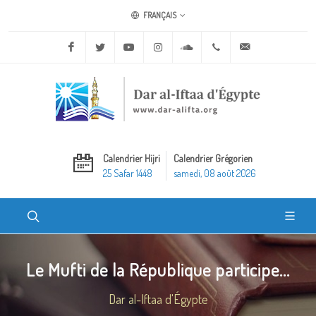
FRANÇAIS
Facebook
Twitter
Youtube
Instagram
Soundcloud
+20 2 25970400
ask@dar-alifta.o
Calendrier Hijri
Calendrier Grégorien
25 Safar 1448
samedi, 08 août 2026
Le Mufti de la République participe...
Dar al-Iftaa d'Égypte