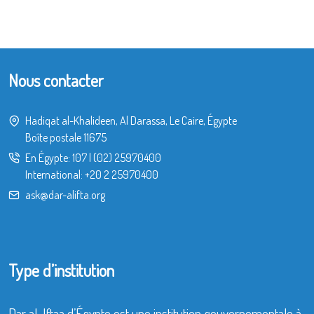
Nous contacter
Hadiqat al-Khalideen, Al Darassa, Le Caire, Égypte
Boîte postale 11675
En Égypte:
107
|
(02) 25970400
International:
+20 2 25970400
ask@dar-alifta.org
Type d’institution
Dar al-Iftaa d’Égypte est une institution gouvernementale à