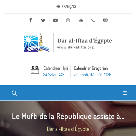
FRANÇAIS
Facebook
Twitter
Youtube
Instagram
Soundcloud
+20 2 25970400
ask@dar-alifta.o
Calendrier Hijri
Calendrier Grégorien
24 Safar 1448
vendredi, 07 août 2026
Le Mufti de la République assiste à...
Dar al-Iftaa d'Égypte