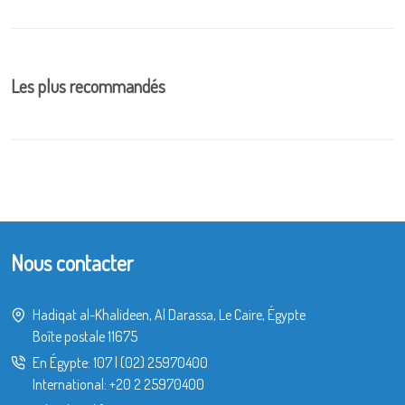
Les plus recommandés
Nous contacter
Hadiqat al-Khalideen, Al Darassa, Le Caire, Égypte
Boîte postale 11675
En Égypte:
107
|
(02) 25970400
International:
+20 2 25970400