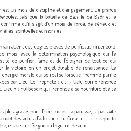
n est un mois de discipline et d’engagement. De grands
éroulés, tels que la bataille de Bataille de Badr et la
nfirme qu’il s’agit d’un mois de force, de sérieux et
ielles, spirituelles et morales.
umain atteint des degrés élevés de purification intérieure.
 ce mois, avec la détermination psychologique qui l’a
ité de purifier l’âme et de l’éloigner de tout ce qui
er la victoire en un projet durable de renaissance. La
e énergie morale qui se réalise lorsque l’homme purifie
ixées par Dieu. Le Prophète a dit : « Celui qui ne renonce
Dieu n’a nul besoin qu’il renonce à sa nourriture et à sa
es plus graves pour l’homme est la paresse, la passivité
ment des actes d’adoration. Le Coran dit : « Lorsque tu
re, et vers ton Seigneur dirige ton désir. »