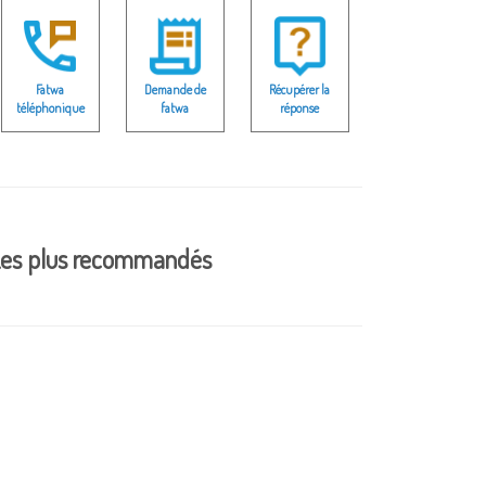
Fatwa
Demande de
Récupérer la
téléphonique
fatwa
réponse
es plus recommandés