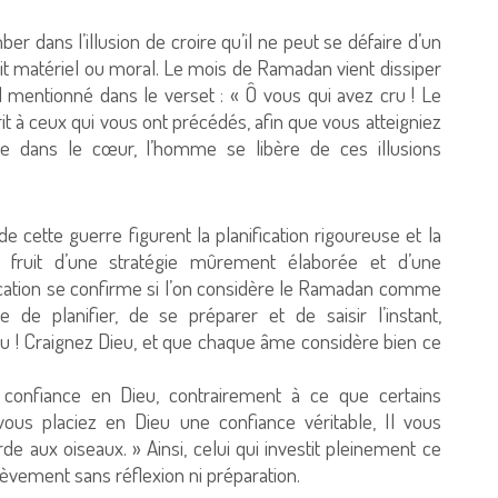
mber dans l’illusion de croire qu’il ne peut se défaire d’un
l soit matériel ou moral. Le mois de Ramadan vient dissiper
tuel mentionné dans le verset : « Ô vous qui avez cru ! Le
it à ceux qui vous ont précédés, afin que vous atteigniez
cre dans le cœur, l’homme se libère de ces illusions
 cette guerre figurent la planification rigoureuse et la
e fruit d’une stratégie mûrement élaborée et d’une
fication se confirme si l’on considère le Ramadan comme
 de planifier, de se préparer et de saisir l’instant,
u ! Craignez Dieu, et que chaque âme considère bien ce
a confiance en Dieu, contrairement à ce que certains
vous placiez en Dieu une confiance véritable, Il vous
e aux oiseaux. » Ainsi, celui qui investit pleinement ce
elèvement sans réflexion ni préparation.