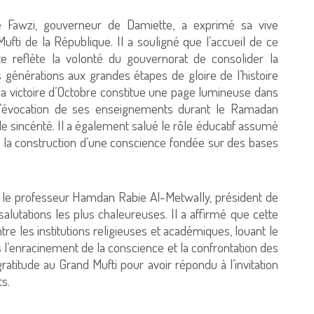
 Fawzi, gouverneur de Damiette, a exprimé sa vive
 Mufti de la République. Il a souligné que l’accueil de ce
te reflète la volonté du gouvernorat de consolider la
s générations aux grandes étapes de gloire de l’histoire
la victoire d’Octobre constitue une page lumineuse dans
e l’évocation de ses enseignements durant le Ramadan
 de sincérité. Il a également salué le rôle éducatif assumé
 et la construction d’une conscience fondée sur des bases
par le professeur Hamdan Rabie Al-Metwally, président de
 salutations les plus chaleureuses. Il a affirmé que cette
ntre les institutions religieuses et académiques, louant le
ans l’enracinement de la conscience et la confrontation des
gratitude au Grand Mufti pour avoir répondu à l’invitation
ts.