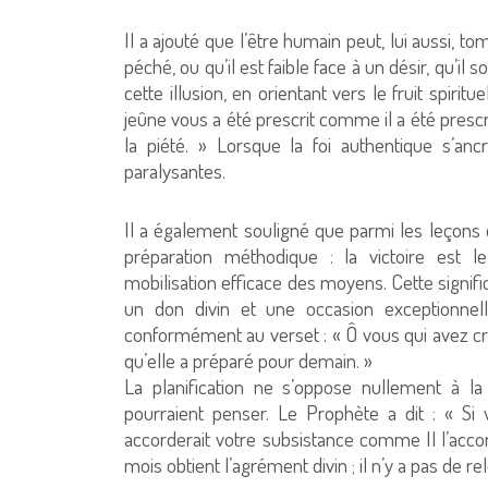
Il a ajouté que l’être humain peut, lui aussi, to
péché, ou qu’il est faible face à un désir, qu’i
cette illusion, en orientant vers le fruit spiri
jeûne vous a été prescrit comme il a été prescr
la piété. » Lorsque la foi authentique s’an
paralysantes.
Il a également souligné que parmi les leçons de
préparation méthodique : la victoire est l
mobilisation efficace des moyens. Cette signi
un don divin et une occasion exceptionnelle
conformément au verset : « Ô vous qui avez cr
qu’elle a préparé pour demain. »
La planification ne s’oppose nullement à l
pourraient penser. Le Prophète a dit : « Si 
accorderait votre subsistance comme Il l’accord
mois obtient l’agrément divin ; il n’y a pas de r