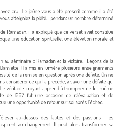
i avez cru ! Le jeûne vous a été prescrit comme il a été
e vous atteigniez la piété… pendant un nombre déterminé
de Ramadan, il a expliqué que ce verset avait constitué
voque une éducation spirituelle, une élévation morale et
on au séminaire « Ramadan et la victoire… Leçons de la
e Damiette. Il a mis en lumière plusieurs enseignements
essité de la remise en question après une défaite. On ne
considérer ce qui l’a précédé, à savoir une défaite qui
. Le véritable croyant apprend à triompher de lui-même
faite de 1967 fut une occasion de réévaluation et de
e une opportunité de retour sur soi après l’échec.
’élever au-dessus des fautes et des passions ; les
aspirent au changement. Il peut alors transformer sa