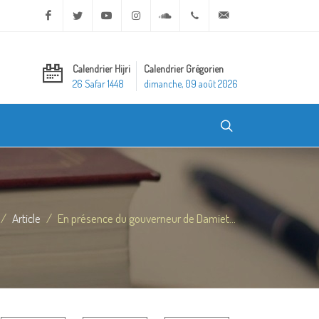
Facebook
Twitter
Youtube
Instagram
Soundcloud
+20 2 25970400
ask@dar-alifta.org
Calendrier Hijri
Calendrier Grégorien
26 Safar 1448
dimanche, 09 août 2026
Article
En présence du gouverneur de Damiet...