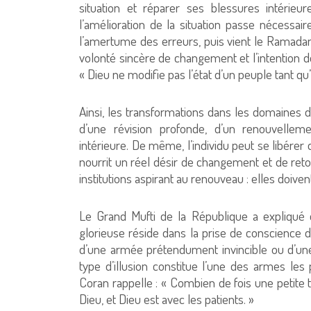
situation et réparer ses blessures intérie
l’amélioration de la situation passe nécess
l’amertume des erreurs, puis vient le Ramadan
volonté sincère de changement et l’intention d
« Dieu ne modifie pas l’état d’un peuple tant q
Ainsi, les transformations dans les domaines de
d’une révision profonde, d’un renouvellem
intérieure. De même, l’individu peut se libére
nourrit un réel désir de changement et de re
institutions aspirant au renouveau : elles doivent
Le Grand Mufti de la République a expliqué
glorieuse réside dans la prise de conscience du
d’une armée prétendument invincible ou d’une 
type d’illusion constitue l’une des armes le
Coran rappelle : « Combien de fois une petite 
Dieu, et Dieu est avec les patients. »