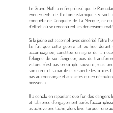
Le Grand Mufti a enfin précisé que le Ramada
événements de l’histoire islamique s’y sont d
conquête de Conquête de La Mecque, ce qui co
d’effort, où se rencontrent les dimensions matér
Si le jeûne est accompli avec sincérité, l’être h
Le fait que cette guerre ait eu lieu durant
accompagnée, constitue un signe de la nécess
l’éloigne de son Seigneur, puis de transform
victoire n’est pas un simple souvenir, mais un
son cœur et sa parole et respecte les limites f
pas au mensonge et aux actes qui en découlent, 
boisson. »
Il a conclu en rappelant que l’un des dangers l
et l’absence d’engagement après l’accomplisse
as achevé une tâche, alors lève-toi pour une aut