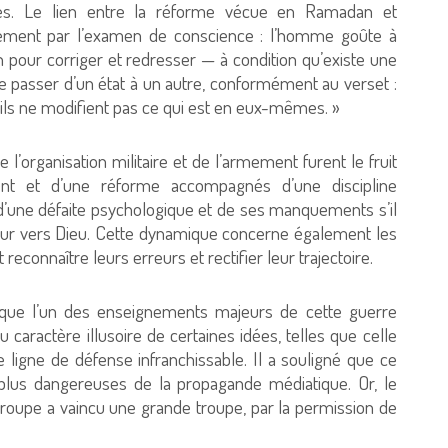
ures. Le lien entre la réforme vécue en Ramadan et
airement par l’examen de conscience : l’homme goûte à
 pour corriger et redresser — à condition qu’existe une
e passer d’un état à un autre, conformément au verset :
u’ils ne modifient pas ce qui est en eux-mêmes. »
 l’organisation militaire et de l’armement furent le fruit
ent et d’une réforme accompagnés d’une discipline
r d’une défaite psychologique et de ses manquements s’il
tour vers Dieu. Cette dynamique concerne également les
 reconnaître leurs erreurs et rectifier leur trajectoire.
 que l’un des enseignements majeurs de cette guerre
 caractère illusoire de certaines idées, telles que celle
ligne de défense infranchissable. Il a souligné que ce
s plus dangereuses de la propagande médiatique. Or, le
troupe a vaincu une grande troupe, par la permission de