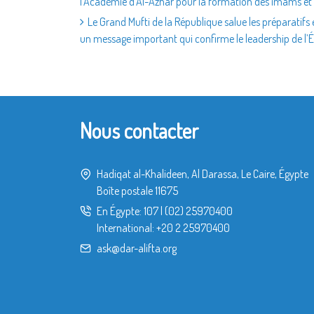
l’Académie d’Al-Azhar pour la formation des imams et 
Le Grand Mufti de la République salue les préparatifs
un message important qui confirme le leadership de l’Égy
Nous contacter
Hadiqat al-Khalideen, Al Darassa, Le Caire, Égypte
Boîte postale 11675
En Égypte:
107
|
(02) 25970400
International:
+20 2 25970400
ask@dar-alifta.org