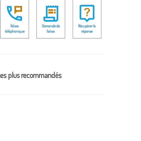
Fatwa
Demande de
Récupérer la
téléphonique
fatwa
réponse
es plus recommandés