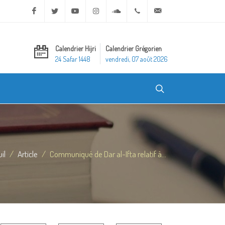
Facebook
Twitter
Youtube
Instagram
Soundcloud
+20 2 25970400
ask@dar-alifta.org
Calendrier Hijri
Calendrier Grégorien
24 Safar 1448
vendredi, 07 août 2026
il
Article
Communiqué de Dar al-Ifta relatif à...