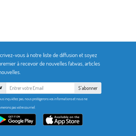
crivez-vous à notre liste de diffusion et soyez
premier à recevoir de nouvelles fatwas, articles
nouvelles.
S'abonner
ous inquiétez pas, nous protégerons vos informations et nous ne
merons pas votre courriel.