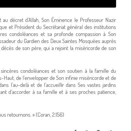
t au décret d’Allah, Son Éminence le Professeur Nazir
e et Président du Secrétariat général des institutions
ères condoléances et sa profonde compassion à Son
bassadeur du Gardien des Deux Saintes Mosquées auprès
 décès de son père, qui a rejoint la miséricorde de son
incères condoléances et son soutien à la famille du
ès-Haut, de l’envelopper de Son infinie miséricorde et de
ns l’au-delà et de l’accueillir dans Ses vastes jardins
sant d’accorder à sa famille et à ses proches patience,
ous retournons. » (Coran, 2:156)