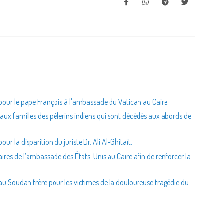
pour le pape François à l'ambassade du Vatican au Caire.
aux familles des pèlerins indiens qui sont décédés aux abords de
r la disparition du juriste Dr. Ali Al-Ghitaït.
aires de l’ambassade des États-Unis au Caire afin de renforcer la
au Soudan frère pour les victimes de la douloureuse tragédie du