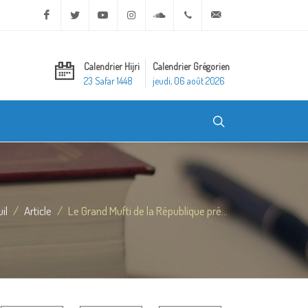
Facebook
Twitter
Youtube
Instagram
Soundcloud
+20 2 25970400
ask@dar-alifta.org
Calendrier Hijri
Calendrier Grégorien
23 Safar 1448
jeudi, 06 août 2026
il
Article
Le Grand Mufti de la République pré...