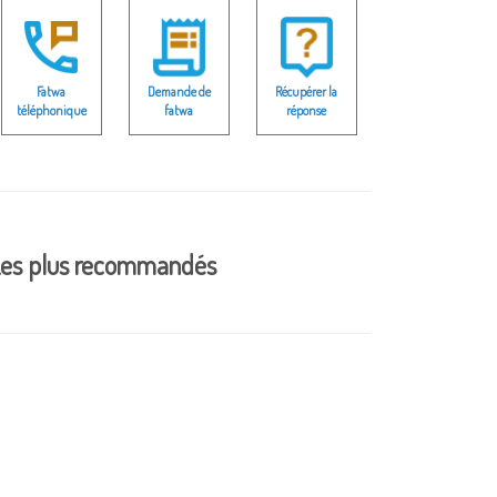
Fatwa
Demande de
Récupérer la
téléphonique
fatwa
réponse
es plus recommandés