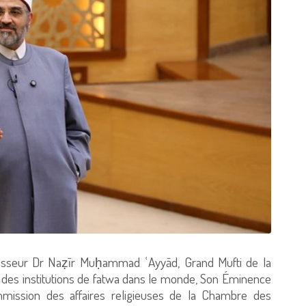
esseur Dr Naẓīr Muḥammad ʿAyyād, Grand Mufti de la
l des institutions de fatwa dans le monde, Son Éminence
mission des affaires religieuses de la Chambre des