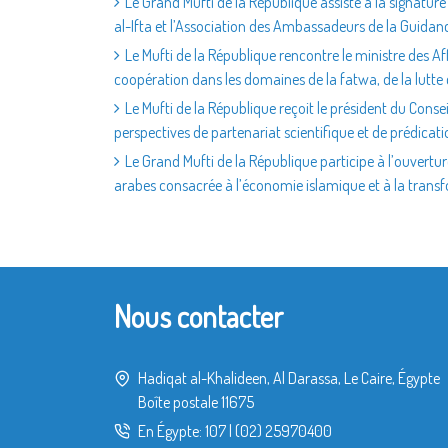
Le Grand Mufti de la République assiste à la signature
al-Ifta et l’Association des Ambassadeurs de la Guida
Le Mufti de la République rencontre le ministre des Af
coopération dans les domaines de la fatwa, de la lutte 
Le Mufti de la République reçoit le président du Consei
perspectives de partenariat scientifique et de prédicat
Le Grand Mufti de la République participe à l’ouvertu
arabes consacrée à l’économie islamique et à la tran
Nous contacter
Hadiqat al-Khalideen, Al Darassa, Le Caire, Égypte
Boîte postale 11675
En Égypte:
107
|
(02) 25970400