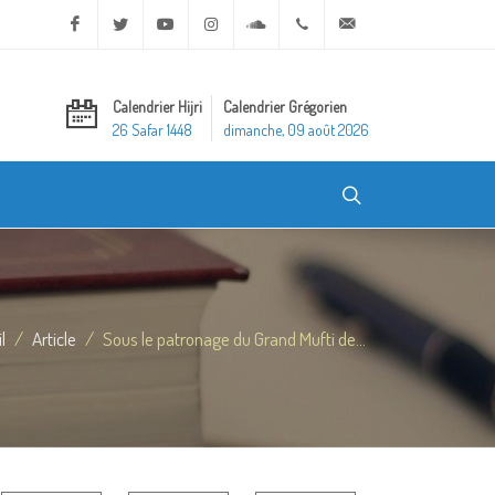
Facebook
Twitter
Youtube
Instagram
Soundcloud
+20 2 25970400
ask@dar-alifta.org
Calendrier Hijri
Calendrier Grégorien
26 Safar 1448
dimanche, 09 août 2026
l
Article
Sous le patronage du Grand Mufti de...