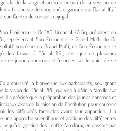
gurale de la vingt-et-unième édition de la session de
ʿUmr » (« Une vie de couple »), organisée par Dār al-Iftāʾ
t son Centre de conseil conjugal.
Son Éminence le Dr ʿAlī ʿUmar al-Fārūq, président du
ftāʾ, représentant Son Éminence le Grand Mufti, du Dr
tatif suprême du Grand Mufti, de Son Éminence le
 des fatwas à Dār al-Iftāʾ, ainsi que de plusieurs
nombre de jeunes hommes et femmes sur le point de se
ūq a souhaité la bienvenue aux participants, soulignant
 la vision de Dār al-Iftāʾ, qui vise à bâtir la famille sur
es. Il a précisé que la préparation des jeunes hommes et
cipaux axes de la mission de l’institution pour soutenir
ir les difficultés familiales avant leur apparition. Il a
une approche scientifique et pratique des différentes
s jusqu’à la gestion des conflits familiaux, en passant par