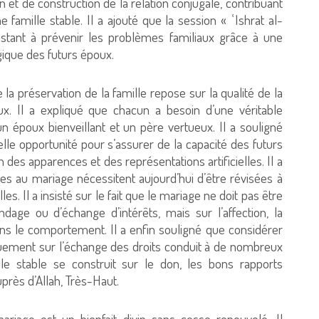
t de construction de la relation conjugale, contribuant
famille stable. Il a ajouté que la session « ʿIshrat al-
sistant à prévenir les problèmes familiaux grâce à une
gique des futurs époux.
la préservation de la famille repose sur la qualité de la
ux. Il a expliqué que chacun a besoin d’une véritable
n époux bienveillant et un père vertueux. Il a souligné
elle opportunité pour s’assurer de la capacité des futurs
n des apparences et des représentations artificielles. Il a
s au mariage nécessitent aujourd’hui d’être révisées à
es. Il a insisté sur le fait que le mariage ne doit pas être
age ou d’échange d’intérêts, mais sur l’affection, la
dans le comportement. Il a enfin souligné que considérer
uement sur l’échange des droits conduit à de nombreux
lle stable se construit sur le don, les bons rapports
rès d’Allah, Très-Haut.
iage est un bienfait divin sans cesse renouvelé. Il