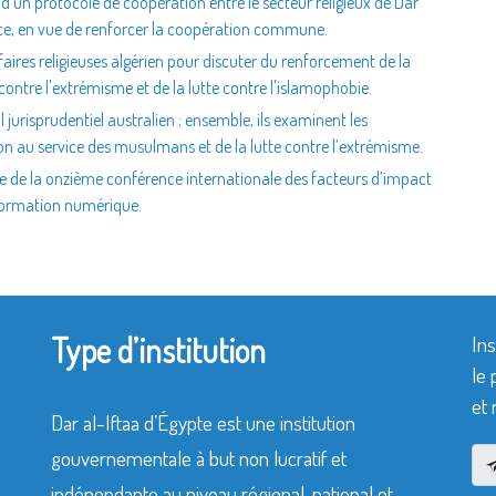
 d’un protocole de coopération entre le secteur religieux de Dar
nce, en vue de renforcer la coopération commune.
faires religieuses algérien pour discuter du renforcement de la
contre l'extrémisme et de la lutte contre l'islamophobie.
l jurisprudentiel australien ; ensemble, ils examinent les
ion au service des musulmans et de la lutte contre l’extrémisme.
re de la onzième conférence internationale des facteurs d’impact
sformation numérique.
Type d’institution
Ins
le 
et 
Dar al-Iftaa d’Égypte est une institution
gouvernementale à but non lucratif et
indépendante au niveau régional, national et