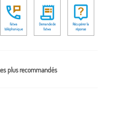
Fatwa
Demande de
Récupérer la
téléphonique
fatwa
réponse
es plus recommandés