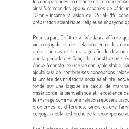
les compétences en matière de communication e
ainsi à former des époux capables de bâtir une 
ʿUmr » incarne la vision de Dār al-Iftāʾ con
préparation scientifique, religieuse et psycholo
Pour sa part, Dr ʿAmr al-Wardānī a affirmé que 
vie conjugale et des relations entre les épo
préparation avant le mariage afin de devenir u
que la période des fiançailles constitue une ré
époux à construire une vie conjugale stable, loi
ajouté que de nombreuses conceptions relative
la lumière des mutations sociales et intellectuell
fondé sur une logique de calcul, de marchand
miséricorde, la bienveillance et l’excellence 
le mariage comme une relation reposant uniq
problèmes et différends, tandis qu’une fami
conjugaux et la recherche de la récompense aup
Son Éminence a également ajouté que le mar