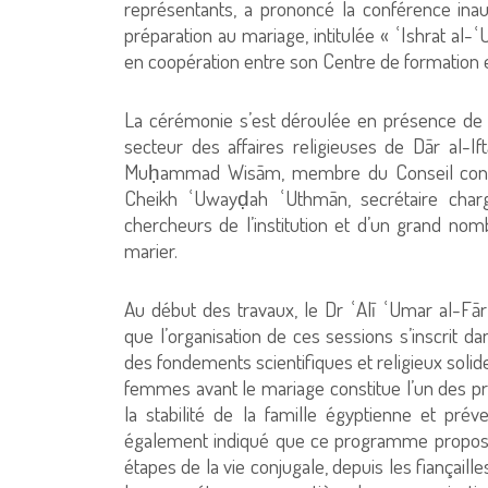
représentants, a prononcé la conférence inau
préparation au mariage, intitulée « ʿIshrat al-
en coopération entre son Centre de formation e
La cérémonie s’est déroulée en présence de 
secteur des affaires religieuses de Dār al-I
Muḥammad Wisām, membre du Conseil consul
Cheikh ʿUwayḍah ʿUthmān, secrétaire chargé
chercheurs de l’institution et d’un grand 
marier.
Au début des travaux, le Dr ʿAlī ʿUmar al-Fār
que l’organisation de ces sessions s’inscrit dans
des fondements scientifiques et religieux solid
femmes avant le mariage constitue l’un des prin
la stabilité de la famille égyptienne et préven
également indiqué que ce programme propose 
étapes de la vie conjugale, depuis les fiançaille