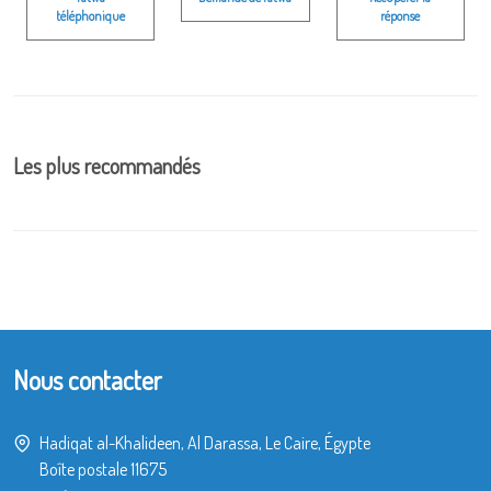
téléphonique
réponse
Les plus recommandés
Nous contacter
Hadiqat al-Khalideen, Al Darassa, Le Caire, Égypte
Boîte postale 11675