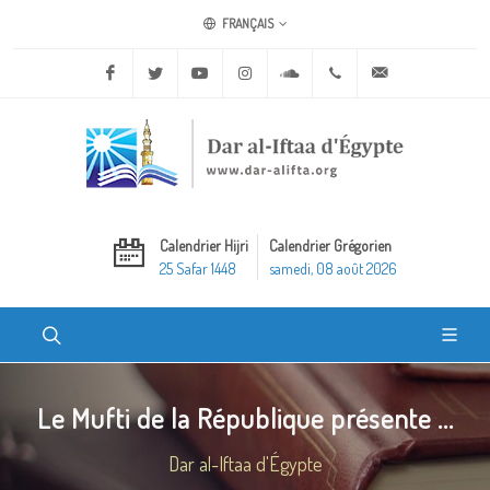
FRANÇAIS
Facebook
Twitter
Youtube
Instagram
Soundcloud
+20 2 25970400
ask@dar-alifta.o
Calendrier Hijri
Calendrier Grégorien
25 Safar 1448
samedi, 08 août 2026
Le Mufti de la République présente ...
Dar al-Iftaa d'Égypte