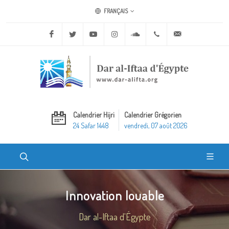
FRANÇAIS
Facebook
Twitter
Youtube
Instagram
Soundcloud
+20 2 25970400
ask@dar-alifta.o
Calendrier Hijri
Calendrier Grégorien
24 Safar 1448
vendredi, 07 août 2026
Innovation louable
Dar al-Iftaa d'Égypte