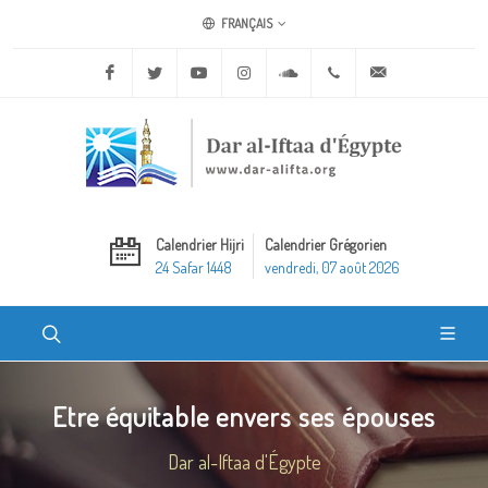
FRANÇAIS
Facebook
Twitter
Youtube
Instagram
Soundcloud
+20 2 25970400
ask@dar-alifta.o
Calendrier Hijri
Calendrier Grégorien
24 Safar 1448
vendredi, 07 août 2026
Etre équitable envers ses épouses
Dar al-Iftaa d'Égypte