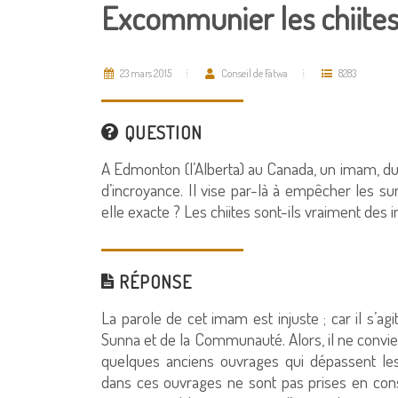
Excommunier les chiite
23 mars 2015
Conseil de Fatwa
8283
QUESTION
A Edmonton (l’Alberta) au Canada, un imam, du
d’incroyance. Il vise par-là à empêcher les sunn
elle exacte ? Les chiites sont-ils vraiment des 
RÉPONSE
La parole de cet imam est injuste ; car il s’a
Sunna et de la Communauté. Alors, il ne convien
quelques anciens ouvrages qui dépassent les 
dans ces ouvrages ne sont pas prises en consi