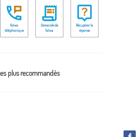
Fatwa
Demande de
Récupérer la
téléphonique
fatwa
réponse
es plus recommandés