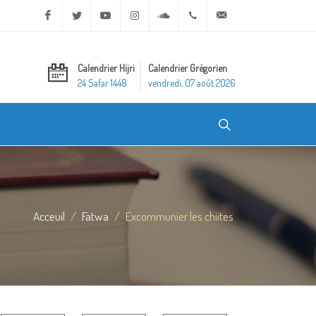
Facebook
Twitter
Youtube
Instagram
Soundcloud
+20 2 25970400
ask@dar-alifta.org
Calendrier Hijri
Calendrier Grégorien
24 Safar 1448
vendredi, 07 août 2026
Acceuil
Fatwa
Excommunier les chiites