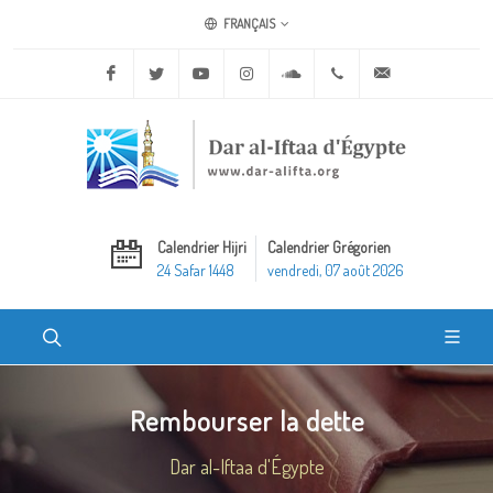
FRANÇAIS
Facebook
Twitter
Youtube
Instagram
Soundcloud
+20 2 25970400
ask@dar-alifta.o
Calendrier Hijri
Calendrier Grégorien
24 Safar 1448
vendredi, 07 août 2026
Rembourser la dette
Dar al-Iftaa d'Égypte