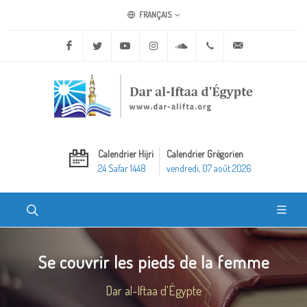
FRANÇAIS
Facebook
Twitter
Youtube
Instagram
Soundcloud
+20 2 25970400
ask@dar-alifta.o
Calendrier Hijri
Calendrier Grégorien
24 Safar 1448
vendredi, 07 août 2026
Se couvrir les pieds de la femme
Dar al-Iftaa d'Égypte