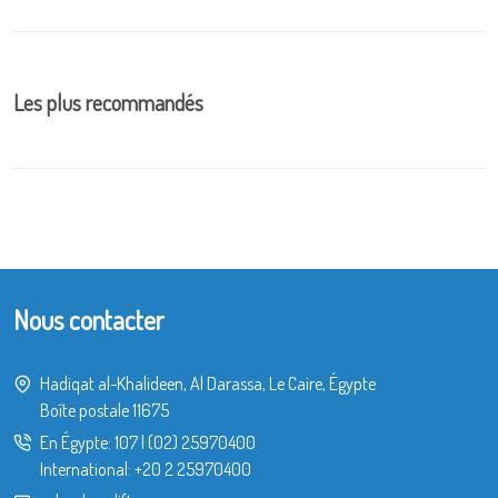
Les plus recommandés
Nous contacter
Hadiqat al-Khalideen, Al Darassa, Le Caire, Égypte
Boîte postale 11675
En Égypte:
107
|
(02) 25970400
International:
+20 2 25970400