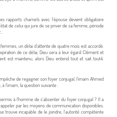
 rapports charnels avec l'épouse devient obligatoire
'état de celui qui jure de se priver de sa femme, période
ant :
 femmes, un délai d’attente de quatre mois est accordé.
expiration de ce délai, Dieu sera à leur égard Clément et
ment est maintenu, alors Dieu entend tout et sait tout4.
 l'empêche de regagner son foyer conjugal, l'imam Ahmed
é, à l'imam, la question suivante :
t permis à l'homme de s'absenter du foyer conjugal ? Il a
 rappeler par les moyens de communication disponibles.
e trouve incapable de le joindre, l'autorité compétente