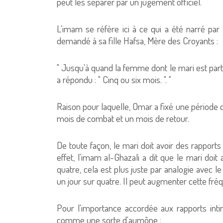
peut les séparer par un jugement officiel. "
L'imam se réfère ici à ce qui a été narré par
demandé à sa fille Hafsa, Mère des Croyants 
" Jusqu'à quand la femme dont le mari est part
a répondu : " Cinq ou six mois. ". "
Raison pour laquelle, Omar a fixé une période d
mois de combat et un mois de retour.
De toute façon, le mari doit avoir des rappor
effet, l'imam al-Ghazali a dit que le mari doi
quatre, cela est plus juste par analogie avec
un jour sur quatre. Il peut augmenter cette 
Pour l'importance accordée aux rapports intimes entre 
comme une sorte d'aumône :