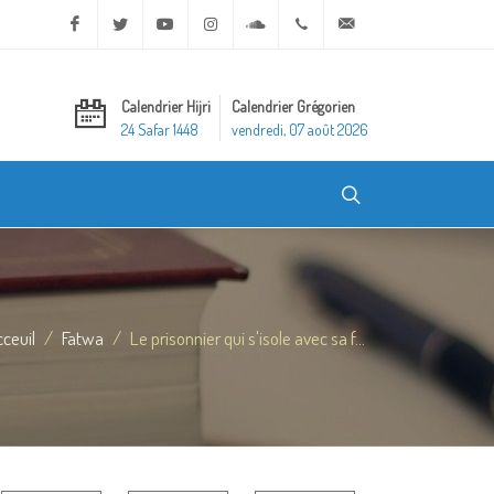
Facebook
Twitter
Youtube
Instagram
Soundcloud
+20 2 25970400
ask@dar-alifta.org
Calendrier Hijri
Calendrier Grégorien
24 Safar 1448
vendredi, 07 août 2026
ceuil
Fatwa
Le prisonnier qui s'isole avec sa f...