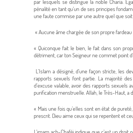
par lesquels se distingue la noble Charia. Égal
pénalité en tant qu'un de ses principes fondam
une faute commise par une autre quel que soit 
« Aucune âme chargée de son propre fardeau 
« Quiconque fait le bien, le fait dans son prop
détriment, car ton Seigneur ne commet point d
L'Islam a désigné, d'une façon stricte, les dev
rapports sexuels font partie. La majorité de
d'excuse valable, avoir des rapports sexuels
purification menstruelle. Allah, le Très-Haut, a 
« Mais une fois qu’elles sont en état de puret
prescrit. Dieu aime ceux qui se repentent et ce
L'imam ach-Chaféi indique que c'est un droit o