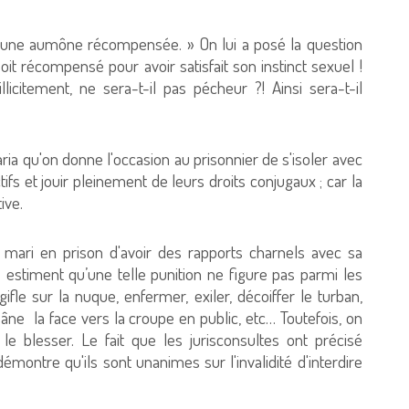
e une aumône récompensée. » On lui a posé la question
soit récompensé pour avoir satisfait son instinct sexuel !
illicitement, ne sera-t-il pas pécheur ?! Ainsi sera-t-il
aria qu'on donne l'occasion au prisonnier de s'isoler avec
ifs et jouir pleinement de leurs droits conjugaux ; car la
autive.
 mari en prison d'avoir des rapports charnels avec sa
s estiment qu’une telle punition ne figure pas parmi les
ifle sur la nuque, enfermer, exiler, décoiffer le turban,
un âne la face vers la croupe en public, etc… Toutefois, on
 le blesser. Le fait que les jurisconsultes ont précisé
émontre qu'ils sont unanimes sur l'invalidité d'interdire