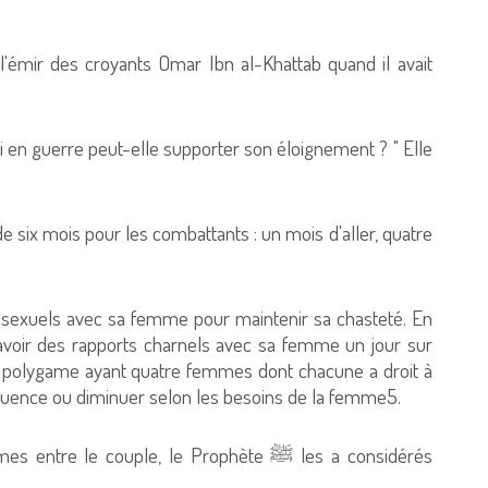
 l'émir des croyants Omar Ibn al-Khattab quand il avait
:
i en guerre peut-elle supporter son éloignement ? " Elle
e six mois pour les combattants : un mois d'aller, quatre
ts sexuels avec sa femme pour maintenir sa chasteté. En
t avoir des rapports charnels avec sa femme un jour sur
 le polygame ayant quatre femmes dont chacune a droit à
fréquence ou diminuer selon les besoins de la femme5.
le couple, le Prophète ﷺ les a considérés