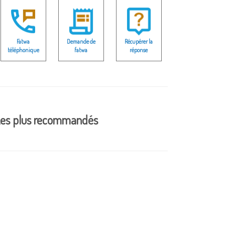
Fatwa
Demande de
Récupérer la
téléphonique
fatwa
réponse
es plus recommandés