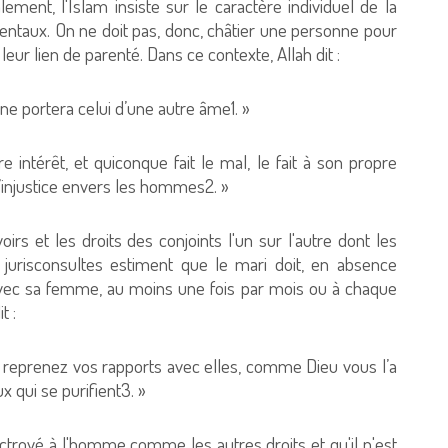
ement, l'Islam insiste sur le caractère individuel de la
entaux. On ne doit pas, donc, châtier une personne pour
leur lien de parenté. Dans ce contexte, Allah dit :
ne portera celui d’une autre âme1. »
re intérêt, et quiconque fait le mal, le fait à son propre
’injustice envers les hommes2. »
oirs et les droits des conjoints l'un sur l'autre dont les
s jurisconsultes estiment que le mari doit, en absence
 avec sa femme, au moins une fois par mois ou à chaque
dit :
é, reprenez vos rapports avec elles, comme Dieu vous l’a
ux qui se purifient3. »
ctroyé à l'homme comme les autres droits et qu'il n'est