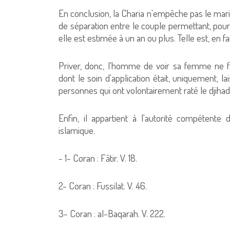
En conclusion, la Charia n'empêche pas le mari
de séparation entre le couple permettant, pour
elle est estimée à un an ou plus. Telle est, en 
Priver, donc, l'homme de voir sa femme ne fai
dont le soin d'application était, uniquement, laissé au Prophète ﷺ, a été 
personnes qui ont volontairement raté le dji
Enfin, il appartient à l'autorité compétente
islamique.
- 1- Coran : Fātir. V. 18.
2- Coran : Fussilat. V. 46.
3- Coran : al-Baqarah. V. 222.