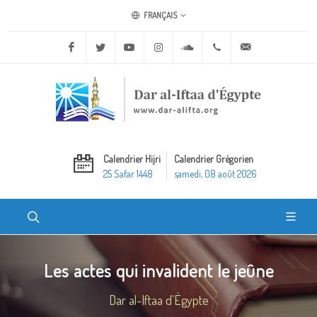
FRANÇAIS
Facebook
Twitter
Youtube
Instagram
Soundcloud
+20 2 25970400
ask@dar-alifta.o
Calendrier Hijri
Calendrier Grégorien
25 Safar 1448
samedi, 08 août 2026
Les actes qui invalident le jeûne
Dar al-Iftaa d'Égypte