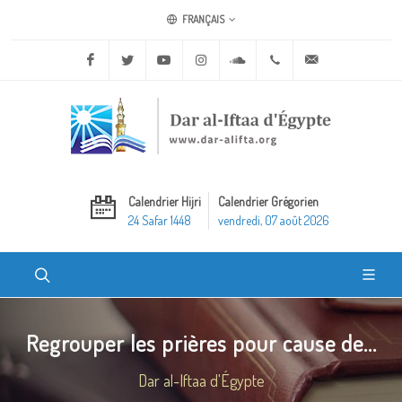
FRANÇAIS
Facebook
Twitter
Youtube
Instagram
Soundcloud
+20 2 25970400
ask@dar-alifta.o
Calendrier Hijri
Calendrier Grégorien
24 Safar 1448
vendredi, 07 août 2026
Regrouper les prières pour cause de...
Dar al-Iftaa d'Égypte