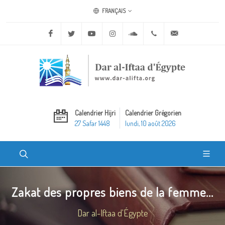
FRANÇAIS
Facebook
Twitter
Youtube
Instagram
Soundcloud
+20 2 25970400
ask@dar-alifta.o
Calendrier Hijri
Calendrier Grégorien
27 Safar 1448
lundi, 10 août 2026
Zakat des propres biens de la femme...
Dar al-Iftaa d'Égypte