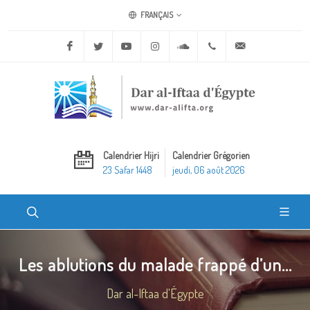
FRANÇAIS
Facebook
Twitter
Youtube
Instagram
Soundcloud
+20 2 25970400
ask@dar-alifta.o
Calendrier Hijri
Calendrier Grégorien
23 Safar 1448
jeudi, 06 août 2026
Les ablutions du malade frappé d’un...
Dar al-Iftaa d'Égypte