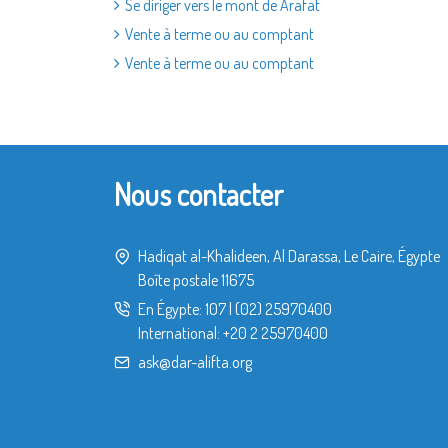
Se diriger vers le mont de Arafat
Vente à terme ou au comptant
Vente à terme ou au comptant
Nous contacter
Hadiqat al-Khalideen, Al Darassa, Le Caire, Égypte
Boîte postale 11675
En Égypte:
107
|
(02) 25970400
International:
+20 2 25970400
ask@dar-alifta.org