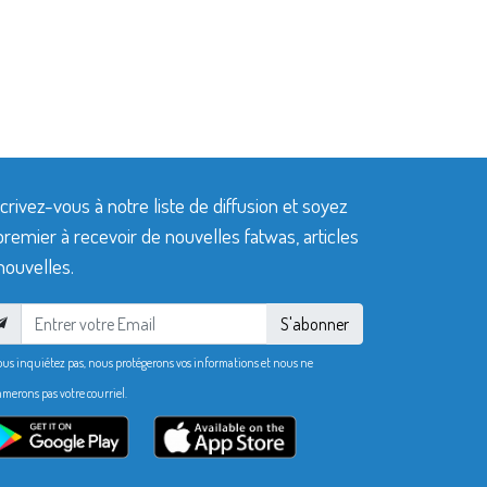
crivez-vous à notre liste de diffusion et soyez
premier à recevoir de nouvelles fatwas, articles
nouvelles.
S'abonner
ous inquiétez pas, nous protégerons vos informations et nous ne
merons pas votre courriel.