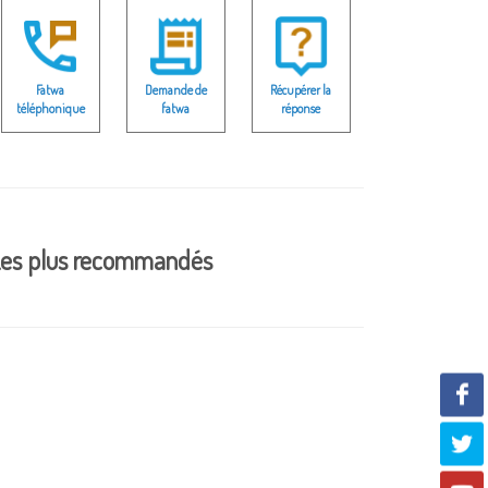
Fatwa
Demande de
Récupérer la
téléphonique
fatwa
réponse
es plus recommandés