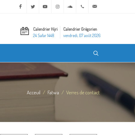
Facebook
Twitter
Youtube
Instagram
Soundcloud
+20 2 25970400
ask@dar-alifta.org
Calendrier Hijri
Calendrier Grégorien
24 Safar 1448
vendredi, 07 août 2026
Acceuil
Fatwa
Verres de contact