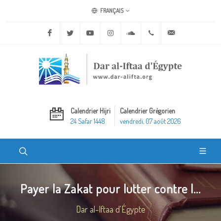
FRANÇAIS
Facebook
Twitter
Youtube
Instagram
Soundcloud
+20 2 25970400
ask@dar-alifta.o
Calendrier Hijri
Calendrier Grégorien
24 Safar 1448
vendredi, 07 août 2026
Payer la Zakat pour lutter contre l...
Dar al-Iftaa d'Égypte