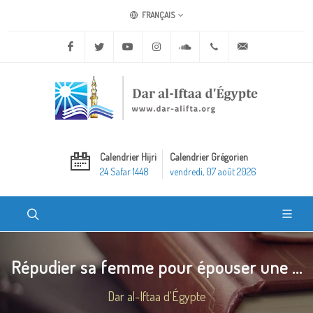
FRANÇAIS
Facebook
Twitter
Youtube
Instagram
Soundcloud
+20 2 25970400
ask@dar-alifta.o
Calendrier Hijri
Calendrier Grégorien
24 Safar 1448
vendredi, 07 août 2026
Répudier sa femme pour épouser une ...
Dar al-Iftaa d'Égypte