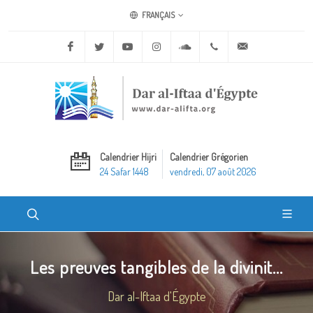
FRANÇAIS
Facebook
Twitter
Youtube
Instagram
Soundcloud
+20 2 25970400
ask@dar-alifta.o
Calendrier Hijri
Calendrier Grégorien
24 Safar 1448
vendredi, 07 août 2026
Les preuves tangibles de la divinit...
Dar al-Iftaa d'Égypte