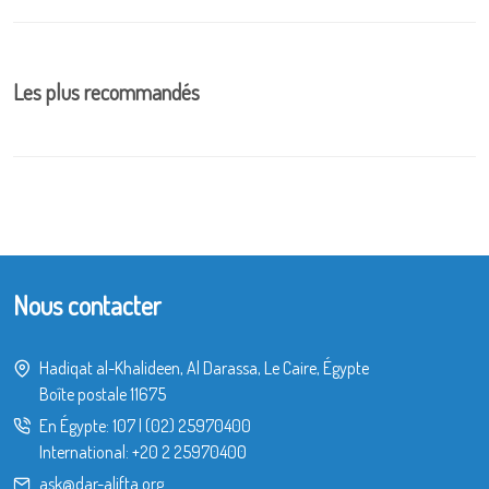
Les plus recommandés
Nous contacter
Hadiqat al-Khalideen, Al Darassa, Le Caire, Égypte
Boîte postale 11675
En Égypte:
107
|
(02) 25970400
International:
+20 2 25970400
ask@dar-alifta.org