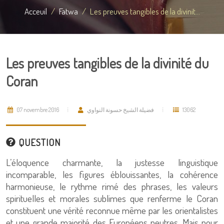
Acceuil
Fatwa
Les preuves tangibles de la divinit...
Les preuves tangibles de la divinité du
Coran
07 novembre 2016
فضيلة الشيخ حسونة النواوي
13062
QUESTION
L’éloquence charmante, la justesse linguistique
incomparable, les figures éblouissantes, la cohérence
harmonieuse, le rythme rimé des phrases, les valeurs
spirituelles et morales sublimes que renferme le Coran
constituent une vérité reconnue même par les orientalistes
et une grande majorité des Européens neutres. Mais pour