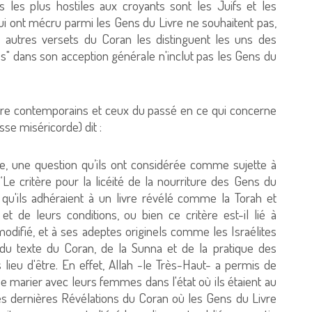
s les plus hostiles aux croyants sont les Juifs et les
x qui ont mécru parmi les Gens du Livre ne souhaitent pas,
es autres versets du Coran les distinguent les uns des
es" dans son acception générale n'inclut pas les Gens du
Livre contemporains et ceux du passé en ce qui concerne
sse miséricorde) dit :
xte, une question qu’ils ont considérée comme sujette à
 : ‘Le critère pour la licéité de la nourriture des Gens du
t qu'ils adhéraient à un livre révélé comme la Torah et
e et de leurs conditions, ou bien ce critère est-il lié à
t modifié, et à ses adeptes originels comme les Israélites
 du texte du Coran, de la Sunna et de la pratique des
lieu d'être. En effet, Allah -le Très-Haut- a permis de
e marier avec leurs femmes dans l'état où ils étaient au
des dernières Révélations du Coran où les Gens du Livre