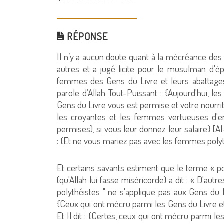
RÉPONSE
Il n’y a aucun doute quant à la mécréance des J
autres et a jugé licite pour le musulman d'é
femmes des Gens du Livre et leurs abattage
parole d’Allah Tout-Puissant : {Aujourd'hui, 
Gens du Livre vous est permise et votre nourri
les croyantes et les femmes vertueuses d'en
permises), si vous leur donnez leur salaire} [Al-
: {Et ne vous mariez pas avec les femmes polyth
Et certains savants estiment que le terme « po
(qu'Allah lui fasse miséricorde) a dit : « D'aut
polythéistes " ne s'applique pas aux Gens du L
{Ceux qui ont mécru parmi les Gens du Livre et 
Et Il dit : {Certes, ceux qui ont mécru parmi les