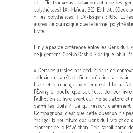
dit : {Tu trouveras certainement que les gen
polythéistes} [Al-Ma'ida : 82]. Et Il dit : {Ceu
ni les polythéistes…} [Al-Baqara : 105]. Et l
autres, ce qui indique que le terme "polythéist
Livre.
Il n’y a pas de différence entre les Gens du 
ce jugement. Cheikh Rashid Rida (qu'Allah lui fa
« Certains juristes ont déduit, dans ce conte
réflexion et à effort d'interprétation, à savoir
Livre et le mariage avec eux est-il lié au fai
l'Évangile, quelle que soit l'état de leur livr
l'adhésion au livre avant qu'il ne soit altéré e
parmi les Juifs ?’ Ce qui ressort clairement
Compagnons, c'est que cette question n'a pas 
manger la nourriture des Gens du Livre et de s
moment de la Révélation. Cela faisait partie 