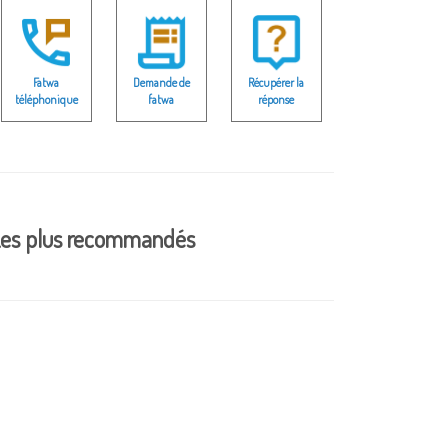
Fatwa
Demande de
Récupérer la
téléphonique
fatwa
réponse
es plus recommandés