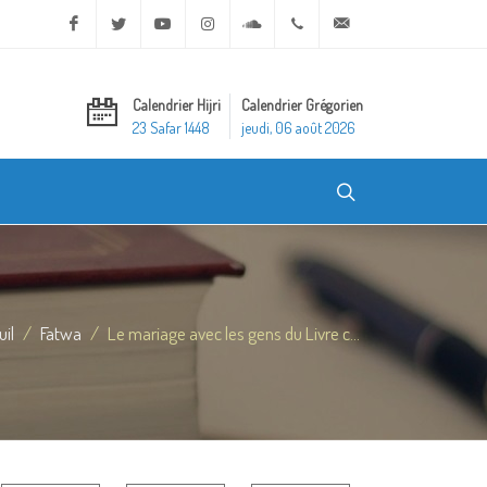
Facebook
Twitter
Youtube
Instagram
Soundcloud
+20 2 25970400
ask@dar-alifta.org
Calendrier Hijri
Calendrier Grégorien
23 Safar 1448
jeudi, 06 août 2026
uil
Fatwa
Le mariage avec les gens du Livre c...