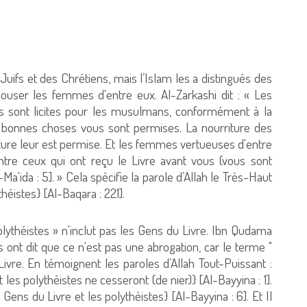
uifs et des Chrétiens, mais l’Islam les a distingués des
pouser les femmes d'entre eux. Al-Zarkashi dit : « Les
s sont licites pour les musulmans, conformément à la
les bonnes choses vous sont permises. La nourriture des
ture leur est permise. Et les femmes vertueuses d'entre
tre ceux qui ont reçu le Livre avant vous (vous sont
Ma'ida : 5]. » Cela spécifie la parole d’Allah le Très-Haut
éistes} [Al-Baqara : 221].
lythéistes » n'inclut pas les Gens du Livre. Ibn Qudama
res ont dit que ce n'est pas une abrogation, car le terme "
ivre. En témoignent les paroles d’Allah Tout-Puissant :
les polythéistes ne cesseront (de nier)} [Al-Bayyina : 1].
 Gens du Livre et les polythéistes} [Al-Bayyina : 6]. Et Il