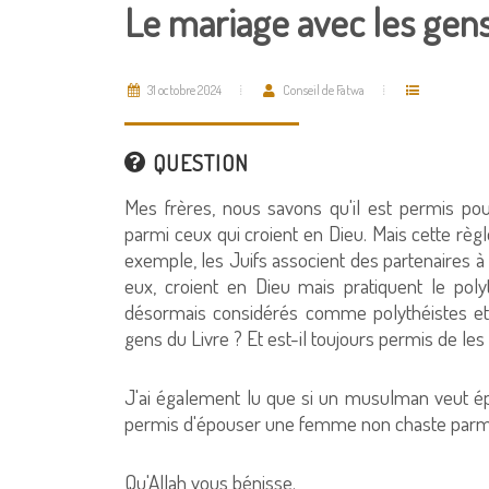
Le mariage avec les gen
31 octobre 2024
Conseil de Fatwa
QUESTION
Mes frères, nous savons qu'il est permis po
parmi ceux qui croient en Dieu. Mais cette règl
exemple, les Juifs associent des partenaires à 
eux, croient en Dieu mais pratiquent le polyt
désormais considérés comme polythéistes et 
gens du Livre ? Et est-il toujours permis de le
J'ai également lu que si un musulman veut épo
permis d'épouser une femme non chaste parmi eu
Qu'Allah vous bénisse.