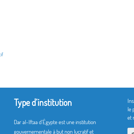
if
Type d’institution
Ins
le 
et 
Dar al-Iftaa d’Égypte est une institution
gouvernementale à but non lucratif et