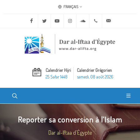
FRANÇAIS
Facebook
Twitter
Youtube
Instagram
Soundcloud
+20 2 25970400
ask@dar-alifta.o
Calendrier Hijri
Calendrier Grégorien
25 Safar 1448
samedi, 08 août 2026
Reporter sa conversion à l’Islam
Dar al-Iftaa d'Égypte