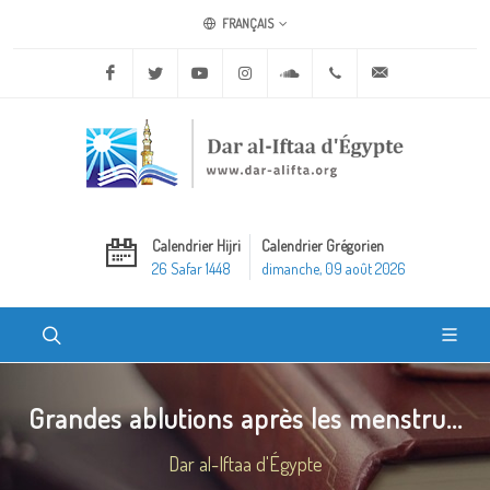
FRANÇAIS
Facebook
Twitter
Youtube
Instagram
Soundcloud
+20 2 25970400
ask@dar-alifta.o
Calendrier Hijri
Calendrier Grégorien
26 Safar 1448
dimanche, 09 août 2026
Grandes ablutions après les menstru...
Dar al-Iftaa d'Égypte