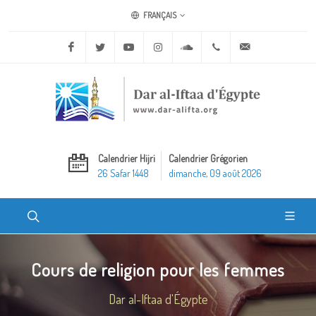
FRANÇAIS
Facebook
Twitter
Youtube
Instagram
Soundcloud
+20 2 25970400
ask@dar-alifta.o
Calendrier Hijri
Calendrier Grégorien
26 Safar 1448
dimanche, 09 août 2026
Cours de religion pour les femmes
Dar al-Iftaa d'Égypte