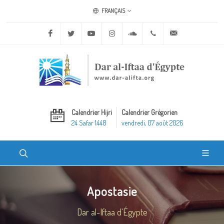
FRANÇAIS
Facebook
Twitter
Youtube
Instagram
Soundcloud
+20 2 25970400
ask@dar-alifta.o
Calendrier Hijri
Calendrier Grégorien
24 Safar 1448
vendredi, 07 août 2026
Apostasie
Dar al-Iftaa d'Égypte