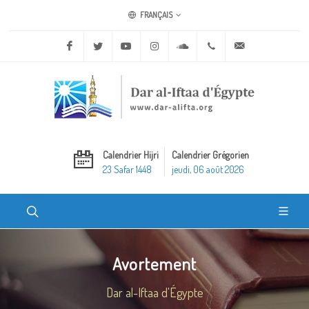
FRANÇAIS
Facebook
Twitter
Youtube
Instagram
Soundcloud
+20 2 25970400
ask@dar-alifta.o
Calendrier Hijri
Calendrier Grégorien
23 Safar 1448
jeudi, 06 août 2026
Avortement
Dar al-Iftaa d'Égypte