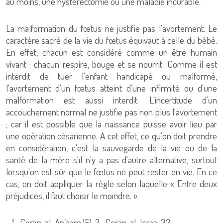
au moins, une hystérectomie ou une maladie incurable.
La malformation du fœtus ne justifie pas l'avortement. Le
caractère sacré de la vie du fœtus équivaut à celle du bébé.
En effet, chacun est considéré comme un être humain
vivant ; chacun respire, bouge et se nourrit. Comme il est
interdit de tuer l'enfant handicapé ou malformé,
l'avortement d'un fœtus atteint d'une infirmité ou d'une
malformation est aussi interdit. L'incertitude d'un
accouchement normal ne justifie pas non plus l'avortement
; car il est possible que la naissance puisse avoir lieu par
une opération césarienne. A cet effet, ce qu'on doit prendre
en considération, c'est la sauvegarde de la vie ou de la
santé de la mère s'il n'y a pas d'autre alternative, surtout
lorsqu'on est sûr que le fœtus ne peut rester en vie. En ce
cas, on doit appliquer la règle selon laquelle « Entre deux
préjudices, il faut choisir le moindre. ».
- 1- Coran, al-An’aam.151. 2- Coran, al-Israa. 33.