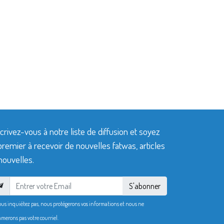
crivez-vous à notre liste de diffusion et soyez
premier à recevoir de nouvelles fatwas, articles
nouvelles.
S'abonner
ous inquiétez pas, nous protégerons vos informations et nous ne
merons pas votre courriel.