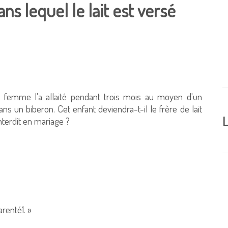
ans lequel le lait est versé
a femme l'a allaité pendant trois mois au moyen d'un
ans un biberon. Cet enfant deviendra-t-il le frère de lait
L
-il interdit en mariage ?
 de parenté1. »