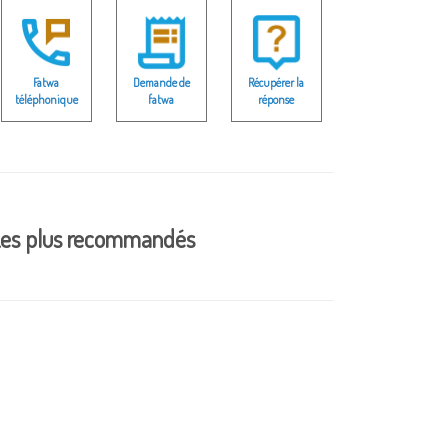
Fatwa
Demande de
Récupérer la
téléphonique
fatwa
réponse
es plus recommandés