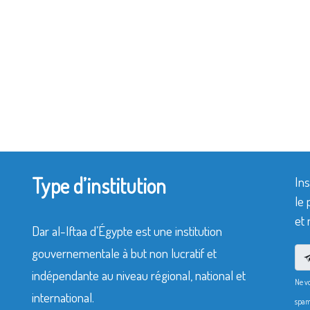
Type d’institution
Ins
le 
et 
Dar al-Iftaa d’Égypte est une institution
gouvernementale à but non lucratif et
indépendante au niveau régional, national et
Ne v
international.
spam