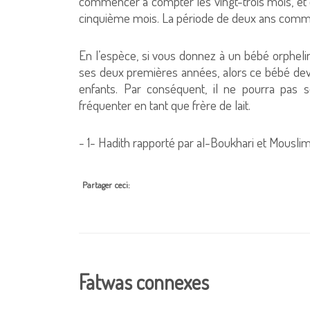
commencer à compter les vingt-trois mois, et o
cinquième mois. La période de deux ans commen
En l’espèce, si vous donnez à un bébé orphelin
ses deux premières années, alors ce bébé devien
enfants. Par conséquent, il ne pourra pas s
fréquenter en tant que frère de lait.
- 1- Hadith rapporté par al-Boukhari et Mouslim
Partager ceci:
Fatwas connexes