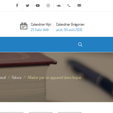
Facebook
Twitter
Youtube
Instagram
Soundcloud
+20 2 25970400
ask@dar-alifta.org
Calendrier Hijri
Calendrier Grégorien
23 Safar 1448
jeudi, 06 août 2026
euil
Fatwa
Allaiter par un appareil dans leque...