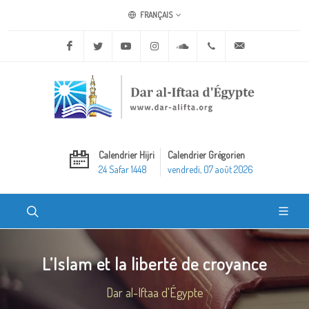
FRANÇAIS
Facebook
Twitter
Youtube
Instagram
Soundcloud
+20 2 25970400
ask@dar-alifta.o
Calendrier Hijri
Calendrier Grégorien
24 Safar 1448
vendredi, 07 août 2026
L’Islam et la liberté de croyance
Dar al-Iftaa d'Égypte