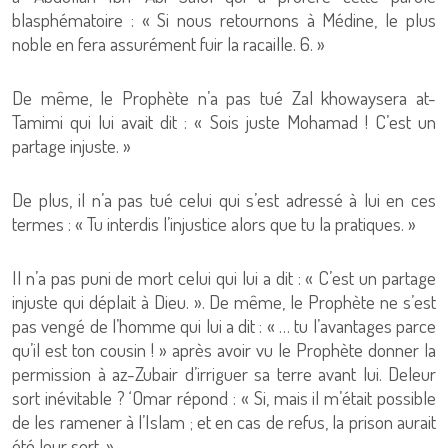
blasphématoire : « Si nous retournons à Médine, le plus
noble en fera assurément fuir la racaille. 6. »
De même, le Prophète n’a pas tué Zal khowaysera at-
Tamimi qui lui avait dit : « Sois juste Mohamad ! C’est un
partage injuste. »
De plus, il n’a pas tué celui qui s’est adressé à lui en ces
termes : « Tu interdis l’injustice alors que tu la pratiques. »
Il n’a pas puni de mort celui qui lui a dit : « C’est un partage
injuste qui déplait à Dieu. ». De même, le Prophète ne s’est
pas vengé de l’homme qui lui a dit : « … tu l’avantages parce
qu’il est ton cousin ! » après avoir vu le Prophète donner la
permission à az-Zubair d’irriguer sa terre avant lui. Deleur
sort inévitable ? ‘Omar répond : « Si, mais il m’était possible
de les ramener à l’Islam ; et en cas de refus, la prison aurait
été leur sort. »