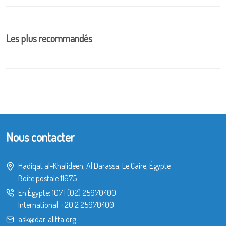
Les plus recommandés
Nous contacter
Hadiqat al-Khalideen, Al Darassa, Le Caire, Égypte
Boîte postale 11675
En Égypte:
107
|
(02) 25970400
International:
+20 2 25970400
ask@dar-alifta.org