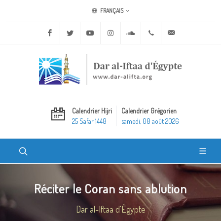
FRANÇAIS
Facebook
Twitter
Youtube
Instagram
Soundcloud
+20 2 25970400
ask@dar-alifta.o
Calendrier Hijri
Calendrier Grégorien
25 Safar 1448
samedi, 08 août 2026
Réciter le Coran sans ablution
Dar al-Iftaa d'Égypte