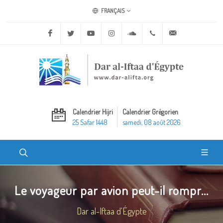
FRANÇAIS
Facebook
Twitter
Youtube
Instagram
Soundcloud
+20 2 25970400
ask@dar-alifta.o
Calendrier Hijri
Calendrier Grégorien
25 Safar 1448
samedi, 08 août 2026
Le voyageur par avion peut-il rompr...
Dar al-Iftaa d'Égypte