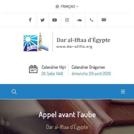
FRANÇAIS
Facebook
Twitter
Youtube
Instagram
Soundcloud
+20 2 25970400
ask@dar-alifta.o
Calendrier Hijri
Calendrier Grégorien
26 Safar 1448
dimanche, 09 août 2026
Appel avant l’aube
Dar al-Iftaa d'Égypte