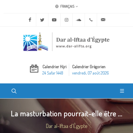
FRANÇAIS
Facebook
Twitter
Youtube
Instagram
Soundcloud
+20 2 25970400
ask@dar-alifta.o
Calendrier Hijri
Calendrier Grégorien
24 Safar 1448
vendredi, 07 août 2026
La masturbation pourrait-elle être ...
Dar al-Iftaa d'Égypte