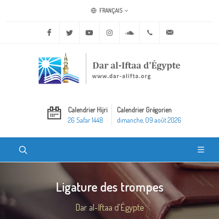
FRANÇAIS
Facebook
Twitter
Youtube
Instagram
Soundcloud
+20 2 25970400
ask@dar-alifta.o
Calendrier Hijri
Calendrier Grégorien
26 Safar 1448
dimanche, 09 août 2026
Ligature des trompes
Dar al-Iftaa d'Égypte