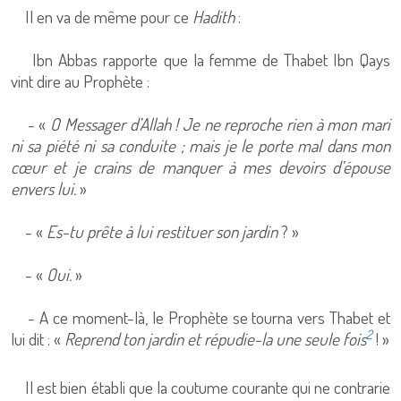
Il en va de même pour ce
Hadith
:
Ibn Abbas rapporte que la femme de Thabet Ibn Qays
vint dire au Prophète :
- «
O Messager d’Allah ! Je ne reproche rien à mon mari
ni sa piété ni sa conduite ; mais je le porte mal dans mon
cœur et je crains de manquer à mes devoirs d’épouse
envers lui.
»
- «
Es-tu prête à lui restituer son jardin
? »
- «
Oui.
»
- A ce moment-là, le Prophète se tourna vers Thabet et
2
lui dit : «
Reprend ton jardin et répudie-la une seule fois
! »
Il est bien établi que la coutume courante qui ne contrarie