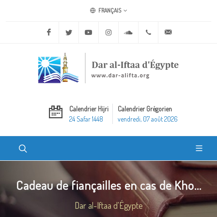
FRANÇAIS
Facebook
Twitter
Youtube
Instagram
Soundcloud
+20 2 25970400
ask@dar-alifta.o
Calendrier Hijri
Calendrier Grégorien
24 Safar 1448
vendredi, 07 août 2026
Cadeau de fiançailles en cas de Kho...
Dar al-Iftaa d'Égypte