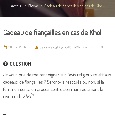
Acceuil
Fatwa
Cadeau de fiançailles en cas de Kho...
Cadeau de fiançailles en cas de Khol'
13 février 2006
فضيلة الأستاذ الدكتور علي جمعة محمد
329
QUESTION
Je vous prie de me renseigner sur l'avis religieux relatif aux
cadeaux de fiançailles ? Seront-ils restitués ou non, si la
femme intente un procès contre son mari réclamant le
divorce dit
Khol̛
?