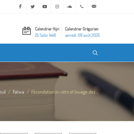
Facebook
Twitter
Youtube
Instagram
Soundcloud
+20 2 25970400
ask@dar-alifta.org
Calendrier Hijri
Calendrier Grégorien
25 Safar 1448
samedi, 08 août 2026
uil
Fatwa
Fécondation in-vitro et louage des ...