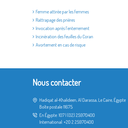
Femme attirée par les femmes
Rattrapage des prières
Invocation après l’enterrement
Incinération des feuilles du Coran
Avortement en cas de risque
Nous contacter
Hadiqat al-Khalideen, Al Darassa, Le Caire, Égypte
Boîte postale 11675
En Égypte:
107
|
(02) 25970400
International:
+20 2 25970400