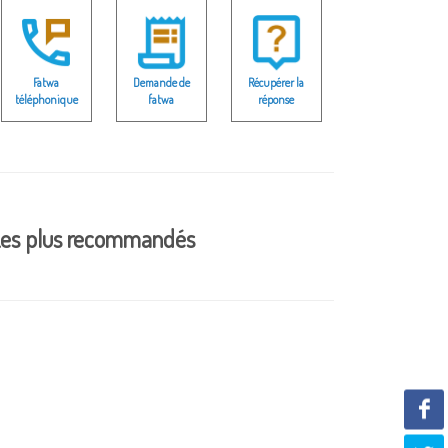
Fatwa
Demande de
Récupérer la
téléphonique
fatwa
réponse
es plus recommandés