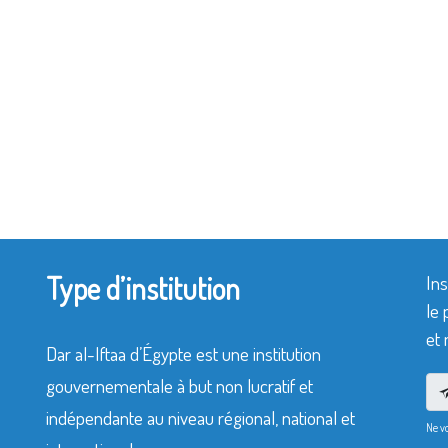
Type d’institution
Ins
le 
et 
Dar al-Iftaa d’Égypte est une institution
gouvernementale à but non lucratif et
indépendante au niveau régional, national et
Ne v