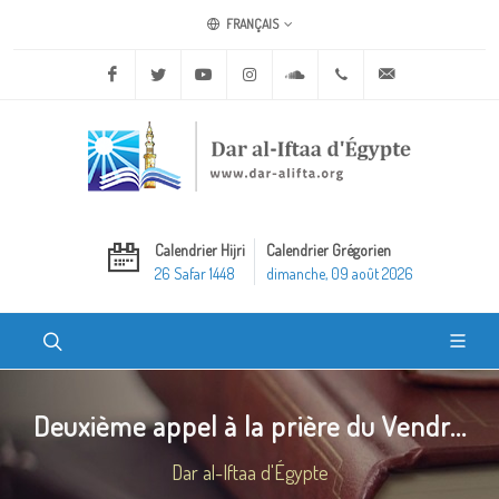
FRANÇAIS
Facebook
Twitter
Youtube
Instagram
Soundcloud
+20 2 25970400
ask@dar-alifta.o
Calendrier Hijri
Calendrier Grégorien
26 Safar 1448
dimanche, 09 août 2026
Deuxième appel à la prière du Vendr...
Dar al-Iftaa d'Égypte