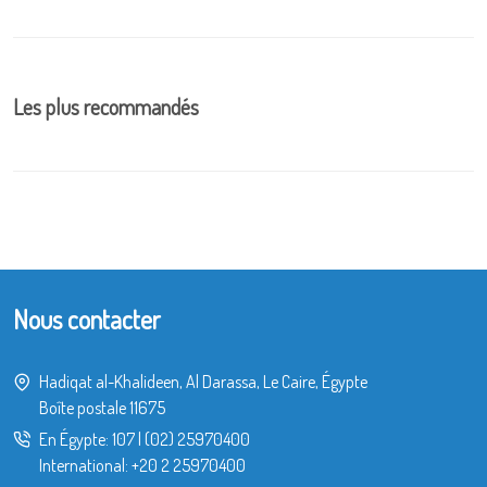
Les plus recommandés
Nous contacter
Hadiqat al-Khalideen, Al Darassa, Le Caire, Égypte
Boîte postale 11675
En Égypte:
107
|
(02) 25970400
International:
+20 2 25970400