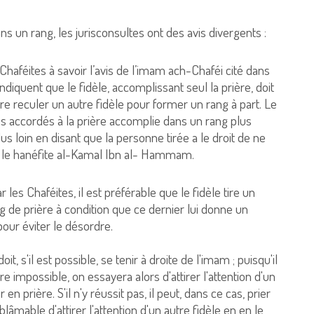
ns un rang, les jurisconsultes ont des avis divergents :
 Chaféites à savoir l’avis de l’imam ach-Chaféi cité dans
ndiquent que le fidèle, accomplissant seul la prière, doit
re reculer un autre fidèle pour former un rang à part. Le
es accordés à la prière accomplie dans un rang plus
us loin en disant que la personne tirée a le droit de ne
ar le hanéfite al-Kamal Ibn al- Hammam.
 les Chaféites, il est préférable que le fidèle tire un
 de prière à condition que ce dernier lui donne un
pour éviter le désordre.
t, s'il est possible, se tenir à droite de l'imam ; puisqu'il
vère impossible, on essayera alors d'attirer l'attention d'un
n prière. S'il n'y réussit pas, il peut, dans ce cas, prier
 blâmable d'attirer l'attention d'un autre fidèle en en le