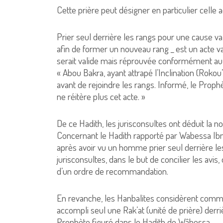
Cette prière peut désigner en particulier celle 
Prier seul derrière les rangs pour une cause vala
afin de former un nouveau rang _ est un acte vali
serait valide mais réprouvée conformément au 
« Abou Bakra, ayant attrapé l’Inclination (Rokou’
avant de rejoindre les rangs. Informé, le Prophèt
ne réitère plus cet acte. »
De ce Hadith, les jurisconsultes ont déduit la no
Concernant le Hadith rapporté par Wabessa Ibn M
après avoir vu un homme prier seul derrière les 
jurisconsultes, dans le but de concilier les avis, 
d’un ordre de recommandation.
En revanche, les Hanbalites considèrent comme i
accompli seul une Rak’at (unité de prière) derriè
Prophète figuré dans le Hadith de Wâbessa.