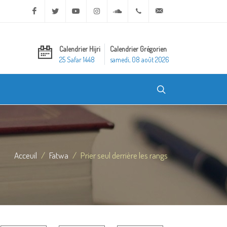
Facebook
Twitter
Youtube
Instagram
Soundcloud
+20 2 25970400
ask@dar-alifta.org
Calendrier Hijri
Calendrier Grégorien
25 Safar 1448
samedi, 08 août 2026
Acceuil
Fatwa
Prier seul derrière les rangs