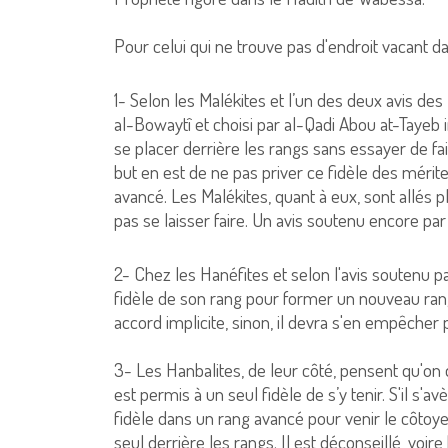
Pour celui qui ne trouve pas d'endroit vacant da
1- Selon les Malékites et l’un des deux avis des
al-Bowaytî et choisi par al-Qadi Abou at-Tayeb i
se placer derrière les rangs sans essayer de fai
but en est de ne pas priver ce fidèle des mérit
avancé. Les Malékites, quant à eux, sont allés pl
pas se laisser faire. Un avis soutenu encore p
2- Chez les Hanéfites et selon l'avis soutenu par
fidèle de son rang pour former un nouveau rang
accord implicite, sinon, il devra s'en empêcher 
3- Les Hanbalites, de leur côté, pensent qu'on doi
est permis à un seul fidèle de s’y tenir. S'il s'a
fidèle dans un rang avancé pour venir le côtoyer e
seul derrière les rangs. Il est déconseillé, voire