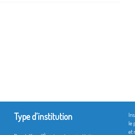
Type d’institution
Ins
le 
et 