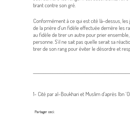
tirant contre son gré.
Conformément à ce qui est cité là–dessus, les 
de la prière d'un fidèle effectuée derrière les r
au fidèle de tirer un autre pour prier ensembl
personne. S'il ne sait pas quelle serait sa réaction 
tirer de son rang pour éviter le désordre et re
_______________________________________________________
1-
Cité par al-Boukhari et Muslim d’après Ibn ‘
Partager ceci: