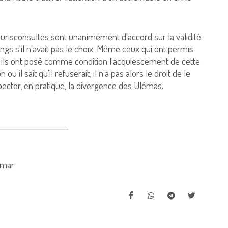
jurisconsultes sont unanimement d'accord sur la validité
angs s'il n'avait pas le choix. Même ceux qui ont permis
e, ils ont posé comme condition l'acquiescement de cette
ou il sait qu'il refuserait, il n'a pas alors le droit de le
specter, en pratique, la divergence des Ulémas.
_______________________
Omar