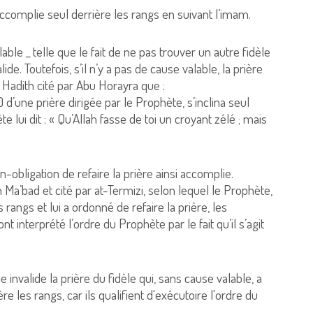
accomplie seul derrière les rangs en suivant l’imam.
ble _ telle que le fait de ne pas trouver un autre fidèle
de. Toutefois, s’il n’y a pas de cause valable, la prière
Hadith cité par Abu Horayra que :
) d’une prière dirigée par le Prophète, s’inclina seul
e lui dit : « Qu’Allah fasse de toi un croyant zélé ; mais
n-obligation de refaire la prière ainsi accomplie.
a’bad et cité par at-Termizi, selon lequel le Prophète,
rangs et lui a ordonné de refaire la prière, les
ont interprété l’ordre du Prophète par le fait qu’il s’agit
nvalide la prière du fidèle qui, sans cause valable, a
re les rangs, car ils qualifient d'exécutoire l'ordre du