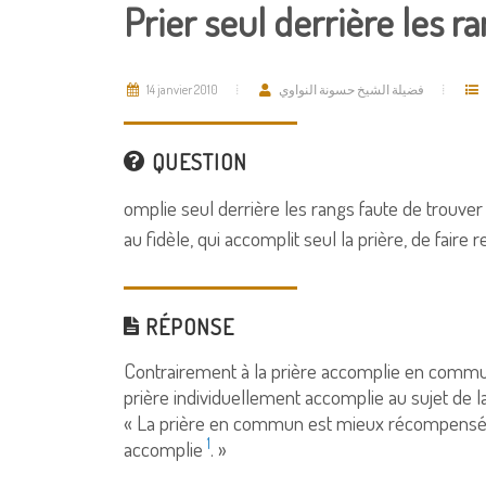
Prier seul derrière les r
14 janvier 2010
فضيلة الشيخ حسونة النواوي
QUESTION
omplie seul derrière les rangs faute de trouver
au fidèle, qui accomplit seul la prière, de faire
RÉPONSE
Contrairement à la prière accomplie en commun,
prière individuellement accomplie au sujet de la
« La prière en commun est mieux récompensée à
1
accomplie
. »