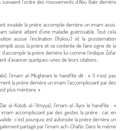
les suivaient l’ordre des mouvements d’Abu Bakr derrière
ent invalide la prière accomplie derrière un imam assis.
mam salarié atteint d’une maladie guérissable. Tout cela
ion assise l’inclination (Rokou’) et la prosternation
omplit assis la prière et se contente de faire signe de la
isé d’accomplir la prière derrière lui comme l’indique Zofar
vient d’avancer quelques-unes de leurs citations :
bi), l’imam al-Mirghinani le hanéfite dit : « Il n’est pas
ment la prière derrière un imam l’accomplissant par des
est plus méritoire. »
r al-Kotob al-‘Ilmyya), l’imam al-‘Ayni le hanéfite : «
n imam accomplissant par des gestes la prière ; car, en
valide ; c’est pourquoi, est autorisée la prière derrière un
t également partagé par l’imam ach-Chaféi. Dans le même