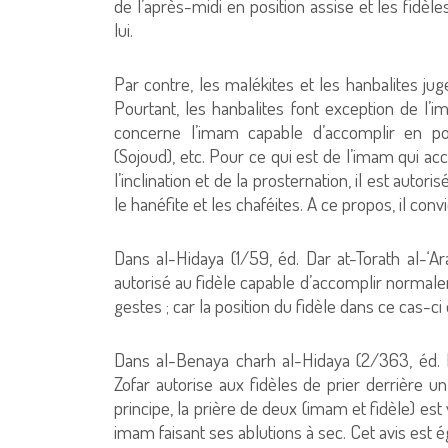
de l’après-midi en position assise et les fidè
lui.
Par contre, les malékites et les hanbalites jug
Pourtant, les hanbalites font exception de l’i
concerne l’imam capable d’accomplir en posit
(Sojoud), etc. Pour ce qui est de l’imam qui acc
l’inclination et de la prosternation, il est autor
le hanéfite et les chaféites. A ce propos, il con
Dans al-Hidaya (1/59, éd. Dar at-Torath al-‘Ara
autorisé au fidèle capable d’accomplir normale
gestes ; car la position du fidèle dans ce cas-ci 
Dans al-Benaya charh al-Hidaya (2/363, éd. Da
Zofar autorise aux fidèles de prier derrière u
principe, la prière de deux (imam et fidèle) est 
imam faisant ses ablutions à sec. Cet avis es