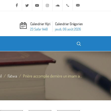
Facebook
Twitter
Youtube
Instagram
Soundcloud
+20 2 25970400
ask@dar-alifta.org
Calendrier Hijri
Calendrier Grégorien
23 Safar 1448
jeudi, 06 août 2026
il
Fatwa
Prière accomplie derrière un imam a...