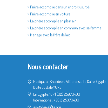
Prière accomplie dans un endroit usurpé
Prière accomplie en voiture
La prière accomplie en plein air
La prière accomplie en commun avec sa femme
Mariage avec le frère de lait
Nous contacter
Hadiqat al-Khalideen, Al Darassa, Le Caire, Égypte
Boîte postale 11675
En Égypte:
107
|
(02) 25970400
International:
+20 2 25970400
ask@dar-alifta.org