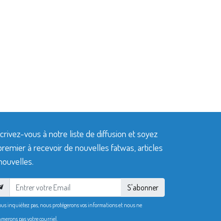
crivez-vous à notre liste de diffusion et soyez
premier à recevoir de nouvelles fatwas, articles
nouvelles.
S'abonner
ous inquiétez pas, nous protégerons vos informations et nous ne
merons pas votre courriel.