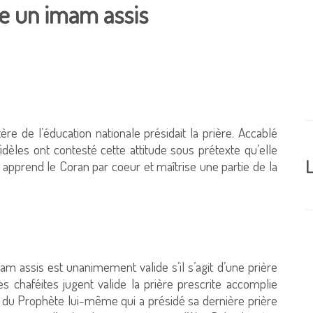
re un imam assis
e de l’éducation nationale présidait la prière. Accablé
x fidèles ont contesté cette attitude sous prétexte qu’elle
L
nt apprend le Coran par coeur et maîtrise une partie de la
m assis est unanimement valide s’il s’agit d’une prière
es chaféites jugent valide la prière prescrite accomplie
 du Prophète lui-même qui a présidé sa dernière prière