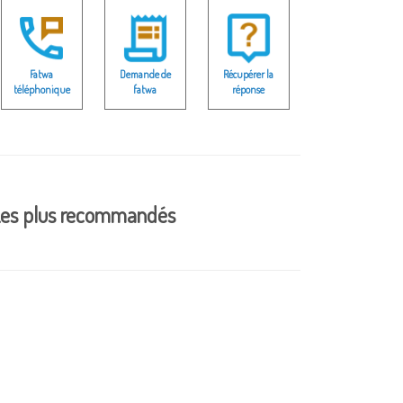
Fatwa
Demande de
Récupérer la
téléphonique
fatwa
réponse
es plus recommandés