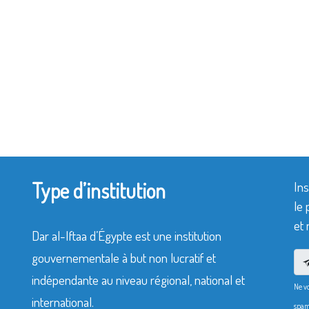
Type d’institution
Ins
le 
et 
Dar al-Iftaa d’Égypte est une institution
gouvernementale à but non lucratif et
indépendante au niveau régional, national et
Ne v
international.
spam