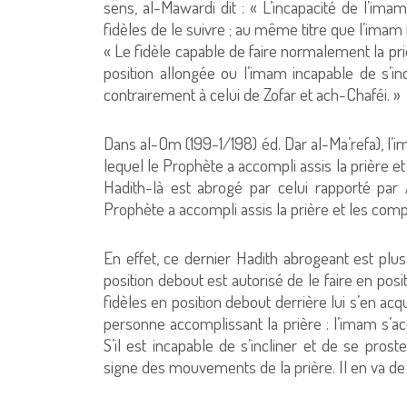
sens, al-Mawardi dit : « L’incapacité de l’ima
fidèles de le suivre ; au même titre que l’imam 
« Le fidèle capable de faire normalement la priè
position allongée ou l’imam incapable de s’in
contrairement à celui de Zofar et ach-Chaféi. »
Dans al-Om (199-1/198) éd. Dar al-Ma’refa), l’i
lequel le Prophète a accompli assis la prière et 
Hadith-là est abrogé par celui rapporté par
Prophète a accompli assis la prière et les comp
En effet, ce dernier Hadith abrogeant est plus
position debout est autorisé de le faire en positi
fidèles en position debout derrière lui s’en acq
personne accomplissant la prière : l’imam s’acq
S’il est incapable de s’incliner et de se prost
signe des mouvements de la prière. Il en va de 