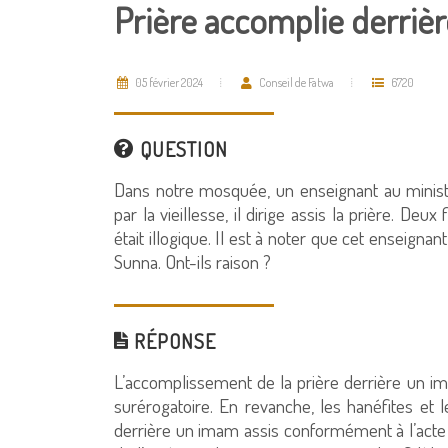
Prière accomplie derriè
05 février 2024
Conseil de Fatwa
6720
QUESTION
Dans notre mosquée, un enseignant au ministèr
par la vieillesse, il dirige assis la prière. Deu
était illogique. Il est à noter que cet enseigna
Sunna. Ont-ils raison ?
RÉPONSE
L’accomplissement de la prière derrière un ima
surérogatoire. En revanche, les hanéfites et l
derrière un imam assis conformément à l’acte