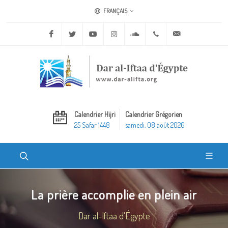
FRANÇAIS
Facebook
Twitter
Youtube
Instagram
Soundcloud
+20 2 25970400
ask@dar-alifta.o
Calendrier Hijri
Calendrier Grégorien
25 Safar 1448
samedi, 08 août 2026
La prière accomplie en plein air
Dar al-Iftaa d'Égypte