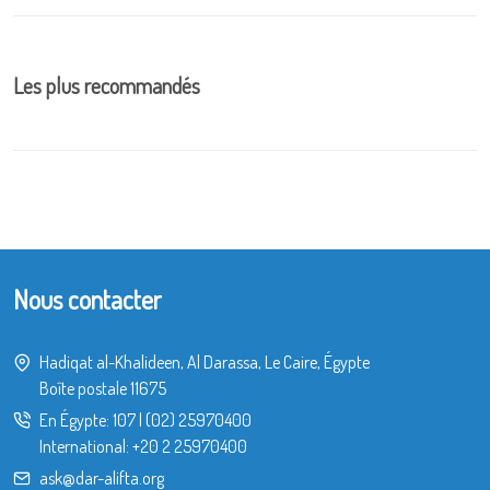
Les plus recommandés
Nous contacter
Hadiqat al-Khalideen, Al Darassa, Le Caire, Égypte
Boîte postale 11675
En Égypte:
107
|
(02) 25970400
International:
+20 2 25970400
ask@dar-alifta.org