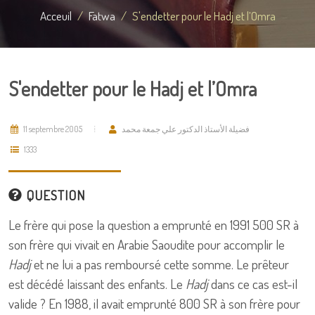
Acceuil
Fatwa
S'endetter pour le Hadj et l’Omra
S'endetter pour le Hadj et l’Omra
11 septembre 2005
فضيلة الأستاذ الدكتور علي جمعة محمد
1333
QUESTION
Le frère qui pose la question a emprunté en 1991 500 SR à
son frère qui vivait en Arabie Saoudite pour accomplir le
Hadj
et ne lui a pas remboursé cette somme. Le prêteur
est décédé laissant des enfants. Le
Hadj
dans ce cas est-il
valide ? En 1988, il avait emprunté 800 SR à son frère pour