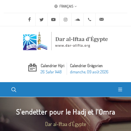
FRANÇAIS
Facebook
Twitter
Youtube
Instagram
Soundcloud
+20 2 25970400
ask@dar-alifta.o
Calendrier Hijri
Calendrier Grégorien
26 Safar 1448
dimanche, 09 août 2026
S'endetter pour le Hadj et l’Omra
Dar al-Iftaa d'Égypte