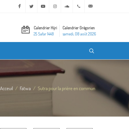
Facebook
Twitter
Youtube
Instagram
Soundcloud
+20 2 25970400
ask@dar-alifta.org
Calendrier Hijri
Calendrier Grégorien
25 Safar 1448
samedi, 08 août 2026
Acceuil
Fatwa
Sutra pour la prière en commun