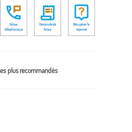
Fatwa
Demande de
Récupérer la
téléphonique
fatwa
réponse
es plus recommandés