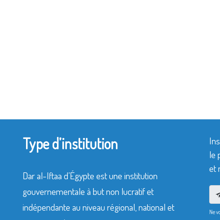
Type d’institution
Ins
le 
et 
Dar al-Iftaa d’Égypte est une institution
gouvernementale à but non lucratif et
indépendante au niveau régional, national et
Ne v