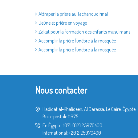
Attraper la prière au Tachahoud final
Jeûne et prière en voyage
Zakat pour la formation des enfants musulmans
Accomplir la prière funèbre à la mosquée
Accomplir la prière funèbre à la mosquée
Nous contacter
Hadiqat al-Khalideen, Al Darassa, Le Caire, Égypte
Boîte postale 11675
En Égypte:
107
|
(02) 25970400
International:
+20 2 25970400