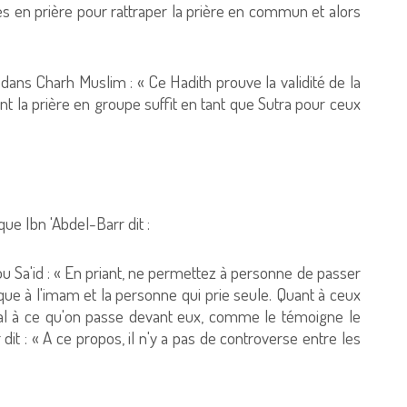
s en prière pour rattraper la prière en commun et alors
ns Charh Muslim : « Ce Hadith prouve la validité de la
ant la prière en groupe suffit en tant que Sutra pour ceux
que Ibn 'Abdel-Barr dit :
bou Sa'id : « En priant, ne permettez à personne de passer
lique à l'imam et la personne qui prie seule. Quant à ceux
 mal à ce qu'on passe devant eux, comme le témoigne le
dit : « A ce propos, il n'y a pas de controverse entre les