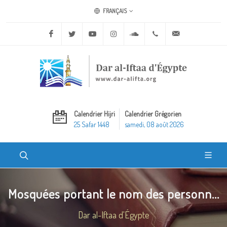
FRANÇAIS
Facebook
Twitter
Youtube
Instagram
Soundcloud
+20 2 25970400
ask@dar-alifta.o
Calendrier Hijri
Calendrier Grégorien
25 Safar 1448
samedi, 08 août 2026
Mosquées portant le nom des personn...
Dar al-Iftaa d'Égypte