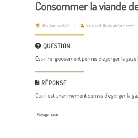
Consommer la viande de 
29 septembre 2007
S.E. Sheikh Hassûnah An-Nawâwî
QUESTION
Est-il religieusement permis d’égorger la gaze
RÉPONSE
Oui, il est unanimement permis d’égorger la ga
Partager ceci: