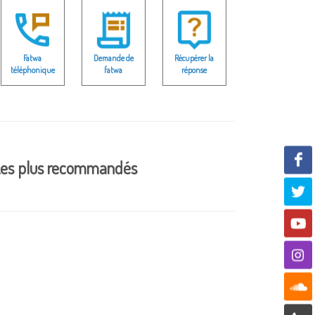
Fatwa
Demande de
Récupérer la
téléphonique
fatwa
réponse
es plus recommandés