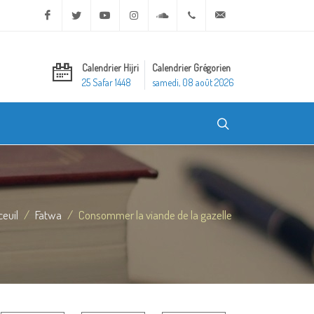
Facebook
Twitter
Youtube
Instagram
Soundcloud
+20 2 25970400
ask@dar-alifta.org
Calendrier Hijri
Calendrier Grégorien
25 Safar 1448
samedi, 08 août 2026
ceuil
Fatwa
Consommer la viande de la gazelle