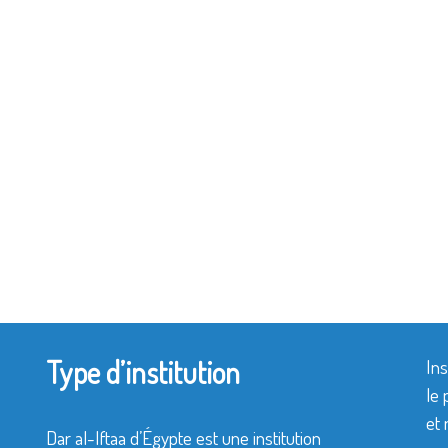
Type d’institution
Ins
le 
et 
Dar al-Iftaa d’Égypte est une institution