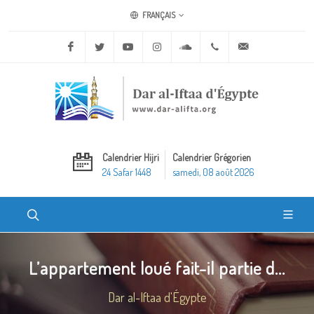
FRANÇAIS
Facebook
Twitter
Youtube
Instagram
Soundcloud
+20 2 25970400
ask@dar-alifta.o
Calendrier Hijri
Calendrier Grégorien
24 Safar 1448
samedi, 08 août 2026
L’appartement loué fait-il partie d...
Dar al-Iftaa d'Égypte