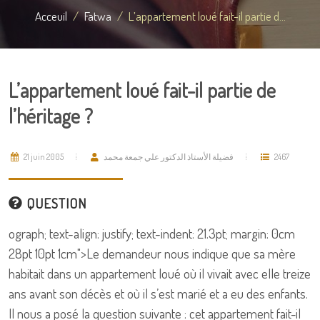
Acceuil
Fatwa
L’appartement loué fait-il partie d...
L’appartement loué fait-il partie de
l’héritage ?
21 juin 2005
فضيلة الأستاذ الدكتور علي جمعة محمد
2467
QUESTION
ograph; text-align: justify; text-indent: 21.3pt; margin: 0cm
28pt 10pt 1cm">
Le demandeur nous indique que sa mère
habitait dans un appartement loué où il vivait avec elle treize
ans avant son décès et où il s’est marié et a eu des enfants.
Il nous a posé la question suivante : cet appartement fait-il