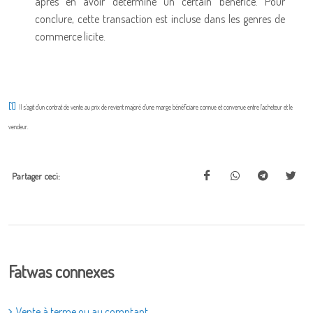
après en avoir déterminé un certain bénéfice. Pour
conclure, cette transaction est incluse dans les genres de
commerce licite.
[1]
Il s'agit d'un contrat de vente au prix de revient majoré d'une marge bénéficiaire connue et convenue entre l'acheteur et le
vendeur.
Partager ceci:
Fatwas connexes
Vente à terme ou au comptant