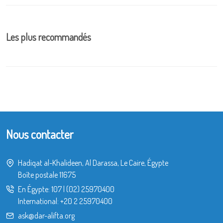
Les plus recommandés
Nous contacter
Hadiqat al-Khalideen, Al Darassa, Le Caire, Égypte
Boîte postale 11675
En Égypte:
107
|
(02) 25970400
International:
+20 2 25970400
ask@dar-alifta.org