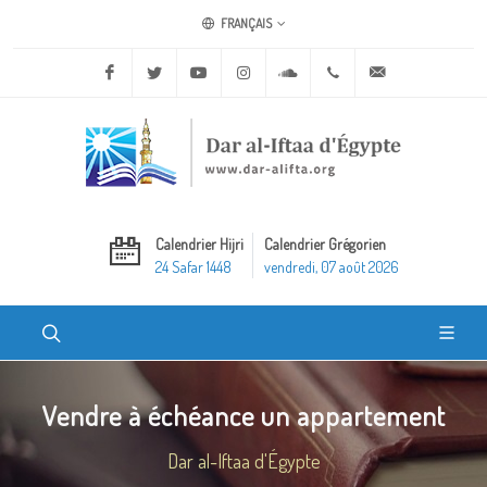
FRANÇAIS
Facebook
Twitter
Youtube
Instagram
Soundcloud
+20 2 25970400
ask@dar-alifta.o
Calendrier Hijri
Calendrier Grégorien
24 Safar 1448
vendredi, 07 août 2026
Vendre à échéance un appartement
Dar al-Iftaa d'Égypte